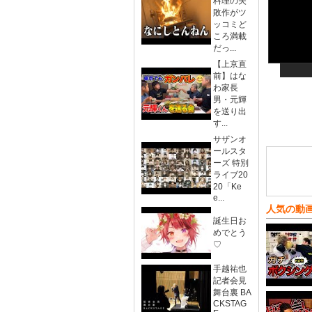
料理の失
敗作がツ
ッコミど
ころ満載
だっ...
【上京直
前】はな
わ家長
男・元輝
を送り出
す...
サザンオ
ールスタ
ーズ 特別
ライブ20
20「Ke
e...
人気の動
誕生日お
めでとう
♡
手越祐也
記者会見
舞台裏 BA
CKSTAG