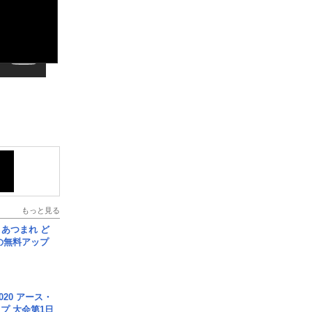
もっと見る
信] あつまれ ど
の無料アップ
020 アース・
プ 大会第1日