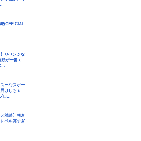
.
(OFFICIAL
じ】リベンジな
こ有野が一番く
..
イスーなスポー
お届けしちゃ
ロ...
手と対談】朝倉
、レベル高すぎ