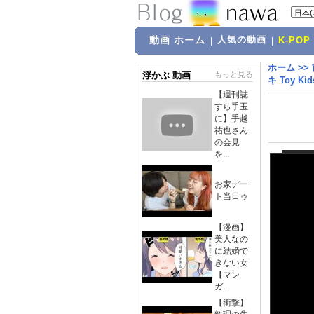
動画 ホーム
人気の動画
|
|
K-POP
ホーム
>>
浮かぶ 動画
もっと見る
キ Toy Ki
【週刊誌
すら手玉
に】手越
祐也さん
の会見
を...
お家デー
ト当日ゥ
【漫画】
美人なの
に結婚で
きない女
【マン
ガ...
【衝撃】