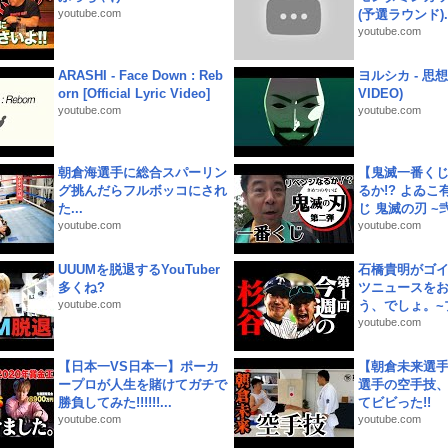
youtube.com
(予選ラウンド)..
youtube.com
ARASHI - Face Down : Reb
ヨルシカ - 思想犯
orn [Official Lyric Video]
VIDEO)
youtube.com
youtube.com
朝倉海選手に総合スパーリン
【鬼滅一番く
グ挑んだらフルボッコにされ
るか!? よゐ
た...
じ 鬼滅の刃 ~弐.
youtube.com
youtube.com
UUUMを脱退するYouTuber
石橋貴明がゴ
多くね?
ツニュースを
youtube.com
う、でしょ。~プ
youtube.com
【日本一VS日本一】ポーカ
【朝倉未来選
ープロが人生を賭けてガチで
選手の空手技
勝負してみた!!!!!!...
てビビった!!
youtube.com
youtube.com