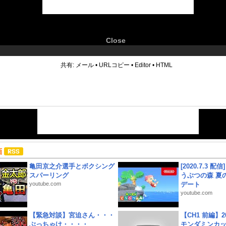
Close
6
共有:
メール
•
URLコピー
•
Editor
•
HTML
画
亀田京之介選手とボクシング
[2020.7.3 配
スパーリング
うぶつの森 夏
youtube.com
デート
youtube.com
【緊急対談】宮迫さん・・・
【CH1 前編】2
ぶっちゃけ・・・・
モンダミンカッ