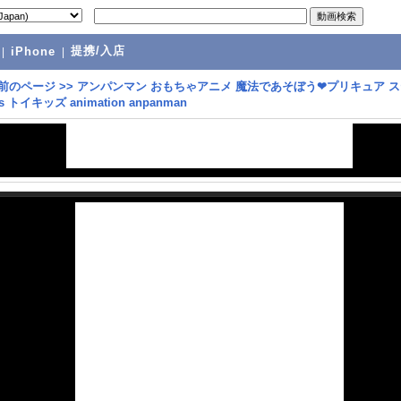
提携/入店
|
iPhone
|
前のページ
>>
アンパンマン おもちゃアニメ 魔法であそぼう❤プリキュア 
ds トイキッズ animation anpanman