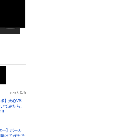
もっと見る
ボ】天心VS
聞いてみたら、
!!
本一】ポーカ
を賭けてガチで