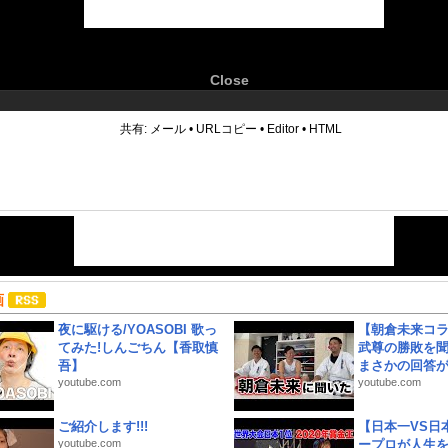
Close
6
共有:
メール
•
URLコピー
•
Editor
•
HTML
画
夜に駆ける/YOASOBI 歌っ
【朝倉未来コラ
てみた!しんごちん【香取慎
武尊の勝敗を
吾】
まさかの回答が!
youtube.com
youtube.com
ご紹介します!!!
【日本一VS日
youtube.com
ープロが人生