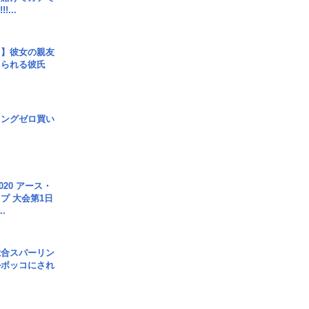
!...
レ】彼女の親友
コられる彼氏
ロングゼロ買い
020 アース・
プ 大会第1日
.
総合スパーリン
ルボッコにされ