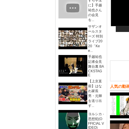
すら手玉
に】手越
祐也さん
の会見
を...
サザンオ
ールスタ
ーズ 特別
ライブ20
20「Ke
e...
手越祐也
記者会見
舞台裏 BA
CKSTAG
E
【上京直
前】はな
人気の動
わ家長
男・元輝
を送り出
す...
ヨルシカ -
思想犯(O
FFICIAL V
IDEO)