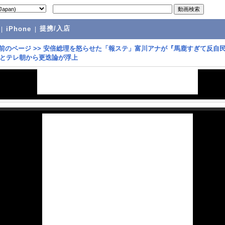
提携/入店
|
iPhone
|
前のページ
>>
安倍総理を怒らせた「報ステ」富川アナが『馬鹿すぎて反自
とテレ朝から更迭論が浮上