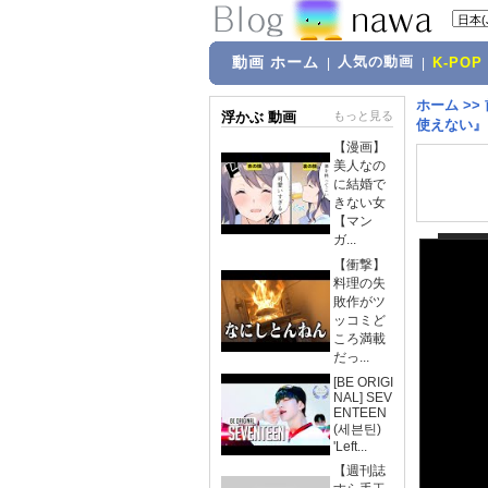
動画 ホーム
人気の動画
|
|
K-POP
ホーム
>>
浮かぶ 動画
もっと見る
使えない』
【漫画】
美人なの
に結婚で
きない女
【マン
ガ...
【衝撃】
料理の失
敗作がツ
ッコミど
ころ満載
だっ...
[BE ORIGI
NAL] SEV
ENTEEN
(세븐틴)
'Left...
【週刊誌