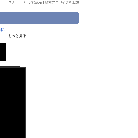
スタートページに設定
|
検索プロバイダを追加
民に
もっと見る