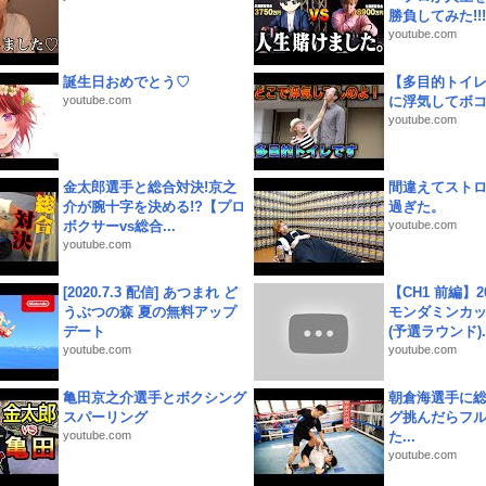
勝負してみた!!!!!
youtube.com
誕生日おめでとう♡
【多目的トイ
youtube.com
に浮気してボ
youtube.com
金太郎選手と総合対決!京之
間違えてスト
介が腕十字を決める!?【プロ
過ぎた。
ボクサーvs総合...
youtube.com
youtube.com
[2020.7.3 配信] あつまれ ど
【CH1 前編】2
うぶつの森 夏の無料アップ
モンダミンカッ
デート
(予選ラウンド)..
youtube.com
youtube.com
亀田京之介選手とボクシング
朝倉海選手に
スパーリング
グ挑んだらフ
youtube.com
た...
youtube.com