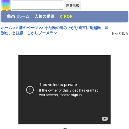
動画 ホーム
人気の動画
|
|
K-POP
ホーム
>>
前のページ
>>
小池氏の病み上がり発言に鳥越氏「差
別だ」と抗議 しかしブーメラン
もっと見る