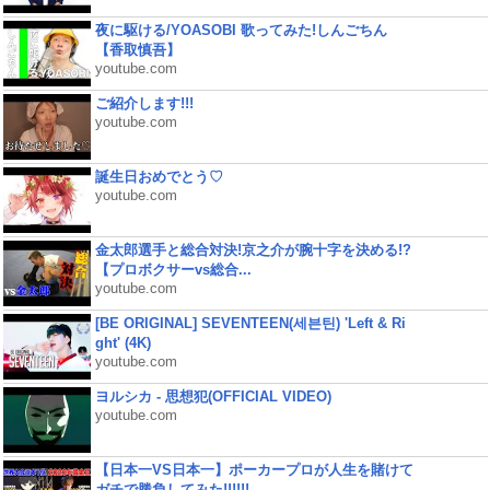
夜に駆ける/YOASOBI 歌ってみた!しんごちん
【香取慎吾】
youtube.com
ご紹介します!!!
youtube.com
誕生日おめでとう♡
youtube.com
金太郎選手と総合対決!京之介が腕十字を決める!?
【プロボクサーvs総合...
youtube.com
[BE ORIGINAL] SEVENTEEN(세븐틴) 'Left & Ri
ght' (4K)
youtube.com
ヨルシカ - 思想犯(OFFICIAL VIDEO)
youtube.com
【日本一VS日本一】ポーカープロが人生を賭けて
ガチで勝負してみた!!!!!!...