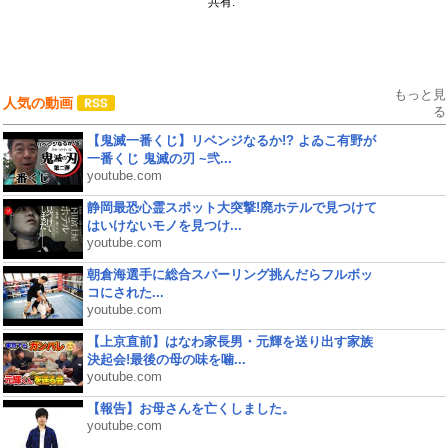
共有:
もっと見
人気の動画
る
【鬼滅一番くじ】リベンジなるか!? よゐこ有野が
一番くじ 鬼滅の刃 ~弐...
youtube.com
静岡最恐心霊スポット大突撃!廃ホテルで見つけて
はいけないモノを見つけ...
youtube.com
朝倉海選手に総合スパーリング挑んだらフルボッ
コにされた...
youtube.com
【上京直前】はなわ家長男・元輝を送り出す家族
決起会!最後の母の味を噛...
youtube.com
【報告】お母さんを亡くしました。
youtube.com