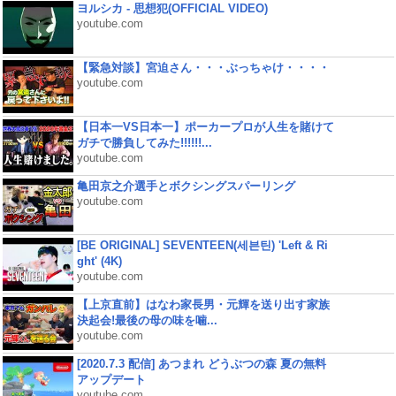
ヨルシカ - 思想犯(OFFICIAL VIDEO)
youtube.com
【緊急対談】宮迫さん・・・ぶっちゃけ・・・・
youtube.com
【日本一VS日本一】ポーカープロが人生を賭けて
ガチで勝負してみた!!!!!!...
youtube.com
亀田京之介選手とボクシングスパーリング
youtube.com
[BE ORIGINAL] SEVENTEEN(세븐틴) 'Left & Ri
ght' (4K)
youtube.com
【上京直前】はなわ家長男・元輝を送り出す家族
決起会!最後の母の味を噛...
youtube.com
[2020.7.3 配信] あつまれ どうぶつの森 夏の無料
アップデート
youtube.com