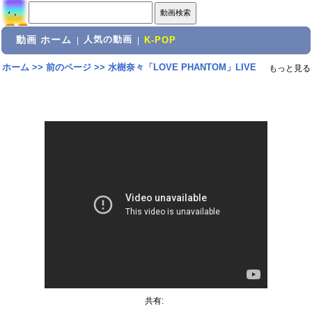
動画 ホーム
人気の動画
|
|
K-POP
ホーム
>>
前のページ
>>
水樹奈々「LOVE PHANTOM」LIVE
もっと見る
共有: