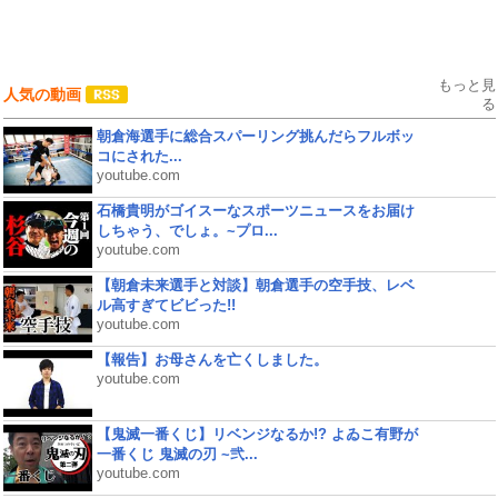
もっと見
人気の動画
る
朝倉海選手に総合スパーリング挑んだらフルボッ
コにされた...
youtube.com
石橋貴明がゴイスーなスポーツニュースをお届け
しちゃう、でしょ。~プロ...
youtube.com
【朝倉未来選手と対談】朝倉選手の空手技、レベ
ル高すぎてビビった!!
youtube.com
【報告】お母さんを亡くしました。
youtube.com
【鬼滅一番くじ】リベンジなるか!? よゐこ有野が
一番くじ 鬼滅の刃 ~弐...
youtube.com