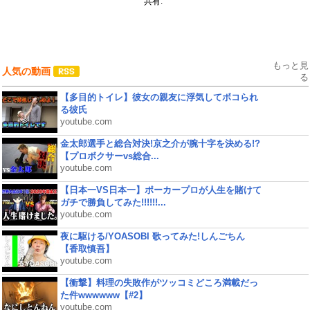
共有:
もっと見
人気の動画
る
【多目的トイレ】彼女の親友に浮気してボコられ
る彼氏
youtube.com
金太郎選手と総合対決!京之介が腕十字を決める!?
【プロボクサーvs総合...
youtube.com
【日本一VS日本一】ポーカープロが人生を賭けて
ガチで勝負してみた!!!!!!...
youtube.com
夜に駆ける/YOASOBI 歌ってみた!しんごちん
【香取慎吾】
youtube.com
【衝撃】料理の失敗作がツッコミどころ満載だっ
た件wwwwww【#2】
youtube.com