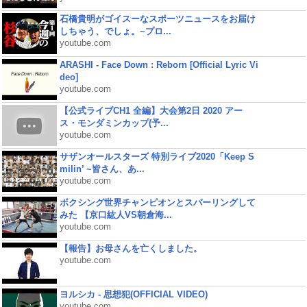
石橋貴明がゴイスーなスポーツニュースをお届け
しちゃう、でしょ。~プロ...
youtube.com
ARASHI - Face Down : Reborn [Official Lyric Vi
deo]
youtube.com
【公式ライブCH1 全編】大会第2日 2020 アー
ス・モンダミンカップ(予...
youtube.com
サザンオールスターズ 特別ライブ2020「Keep S
milin’ ~皆さん、あ...
youtube.com
ボクシング世界チャンピオンとスパーリングして
みた 【京口紘人VS朝倉海...
youtube.com
【報告】お母さんを亡くしました。
youtube.com
ヨルシカ - 思想犯(OFFICIAL VIDEO)
youtube.com