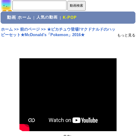
動画 ホーム
人気の動画
|
|
K-POP
ホーム
>>
前のページ
>>
★ピカチュウ登場!マクドナルドのハッ
ピーセット★McDonald's「Pokemon」2016★
もっと見る