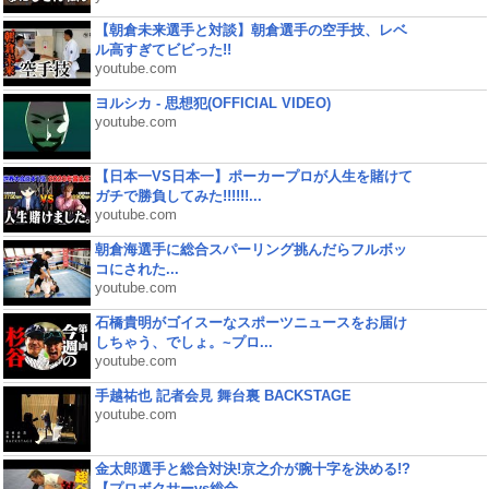
【朝倉未来選手と対談】朝倉選手の空手技、レベ
ル高すぎてビビった!!
youtube.com
ヨルシカ - 思想犯(OFFICIAL VIDEO)
youtube.com
【日本一VS日本一】ポーカープロが人生を賭けて
ガチで勝負してみた!!!!!!...
youtube.com
朝倉海選手に総合スパーリング挑んだらフルボッ
コにされた...
youtube.com
石橋貴明がゴイスーなスポーツニュースをお届け
しちゃう、でしょ。~プロ...
youtube.com
手越祐也 記者会見 舞台裏 BACKSTAGE
youtube.com
金太郎選手と総合対決!京之介が腕十字を決める!?
【プロボクサーvs総合...