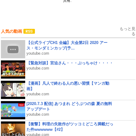
共有:
もっと見
人気の動画
る
【公式ライブCH1 全編】大会第2日 2020 アー
ス・モンダミンカップ(予...
youtube.com
【緊急対談】宮迫さん・・・ぶっちゃけ・・・・
youtube.com
【漫画】凡人で終わる人の悪い習慣【マンガ動
画】
youtube.com
[2020.7.3 配信] あつまれ どうぶつの森 夏の無料
アップデート
youtube.com
【衝撃】料理の失敗作がツッコミどころ満載だっ
た件wwwwww【#2】
youtube.com