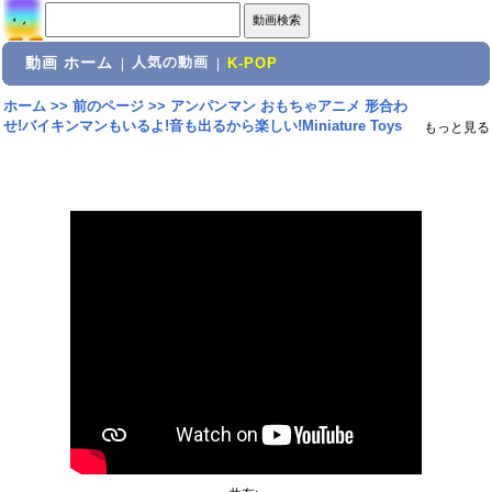
動画 ホーム
人気の動画
|
|
K-POP
ホーム
>>
前のページ
>>
アンパンマン おもちゃアニメ 形合わ
せ!バイキンマンもいるよ!音も出るから楽しい!Miniature Toys
もっと見る