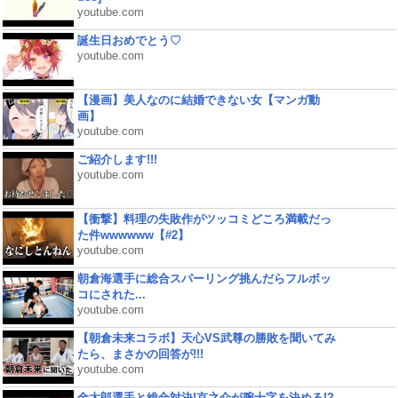
youtube.com
誕生日おめでとう♡
youtube.com
【漫画】美人なのに結婚できない女【マンガ動
画】
youtube.com
ご紹介します!!!
youtube.com
【衝撃】料理の失敗作がツッコミどころ満載だっ
た件wwwwww【#2】
youtube.com
朝倉海選手に総合スパーリング挑んだらフルボッ
コにされた...
youtube.com
【朝倉未来コラボ】天心VS武尊の勝敗を聞いてみ
たら、まさかの回答が!!!
youtube.com
金太郎選手と総合対決!京之介が腕十字を決める!?