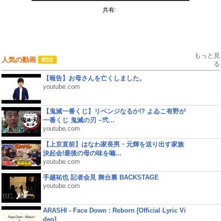
共有:
もっと見
人気の動画
る
【報告】お母さんを亡くしました。
youtube.com
【鬼滅一番くじ】リベンジなるか!? よゐこ有野が
一番くじ 鬼滅の刃 ~弐...
youtube.com
【上京直前】はなわ家長男・元輝を送り出す家族
決起会!最後の母の味を噛...
youtube.com
手越祐也 記者会見 舞台裏 BACKSTAGE
youtube.com
ARASHI - Face Down : Reborn [Official Lyric Vi
deo]