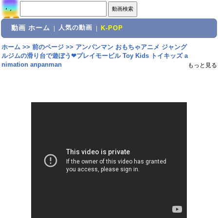
動画 ホーム
人気の動画
|
|
K-POP
ホーム
>>
前のページ
>>
アンパンマン おもちゃアニメ ジャング
ルジムの滑り台で遊ぼう❤プレイモービル Toy Kids トイキッズ a
nimation anpanman
もっと見る