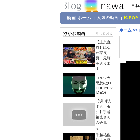
動画 ホーム
人気の動画
|
|
K-POP
ホーム
>>
浮かぶ 動画
もっと見る
【上京直
前】はな
わ家長
男・元輝
を送り出
す...
ヨルシカ -
思想犯(O
FFICIAL V
IDEO)
【週刊誌
すら手玉
に】手越
祐也さん
の会見
を...
手越祐也