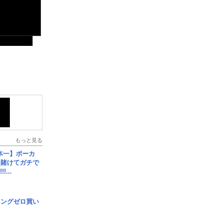
もっと見る
本一】ポーカ
を賭けてガチで
!...
ロングゼロ買い