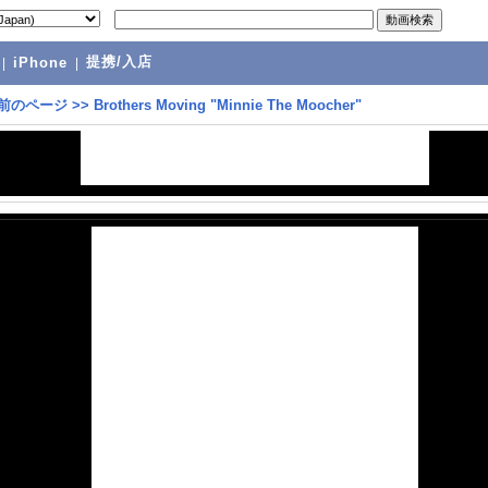
提携/入店
|
iPhone
|
前のページ
>>
Brothers Moving "Minnie The Moocher"