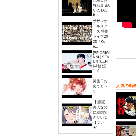
記者会見
舞台裏 BA
CKSTAG
E
サザンオ
ールスタ
ーズ 特別
ライブ20
20「Ke
e...
[BE ORIGI
NAL] SEV
ENTEEN
(세븐틴)
'Left...
誕生日お
人気の動
めでとう
♡
【漫画】
美人なの
に結婚で
きない女
【マン
ガ...