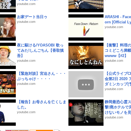
youtube.com
お家デート当日ゥ
ARASHI - Face
youtube.com
orn [Official L
youtube.com
夜に駆ける/YOASOBI 歌っ
【衝撃】料理
てみた!しんごちん【香取慎
コミどころ満載
吾】
wwww【#2】
youtube.com
youtube.com
【緊急対談】宮迫さん・・・
【公式ライブC
ぶっちゃけ・・・・
会第2日 2020
youtube.com
ダミンカップ(予.
youtube.com
【報告】お母さんを亡くしま
静岡最恐心霊
した。
撃!廃ホテルで
youtube.com
けないモノを見つ
youtube.com