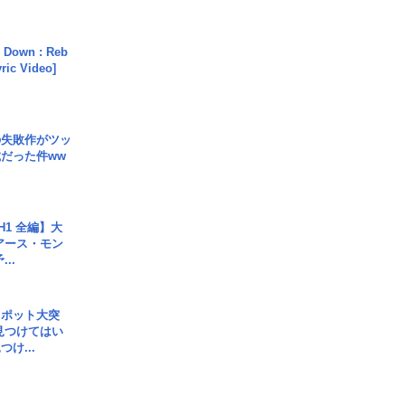
 Down : Reb
yric Video]
の失敗作がツッ
だった件ww
H1 全編】大
 アース・モン
..
スポット大突
見つけてはい
け...