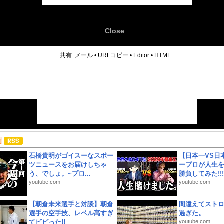
Close
6
共有:
メール
•
URLコピー
•
Editor
•
HTML
画
石橋貴明がゴイスーなスポー
【日本一VS日
ツニュースをお届けしちゃ
ープロが人生
う、でしょ。~プロ...
勝負してみた!!!!!
youtube.com
youtube.com
【朝倉未来選手と対談】朝倉
間違えてスト
選手の空手技、レベル高すぎ
過ぎた。
てビビった!!
youtube.com