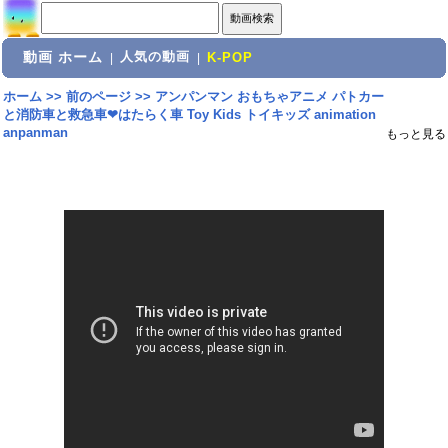
動画 ホーム
人気の動画
|
|
K-POP
ホーム
>>
前のページ
>>
アンパンマン おもちゃアニメ パトカー
と消防車と救急車❤はたらく車 Toy Kids トイキッズ animation
anpanman
もっと見る