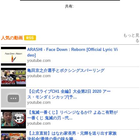
共有:
もっと見
人気の動画
る
ARASHI - Face Down : Reborn [Official Lyric Vi
deo]
youtube.com
亀田京之介選手とボクシングスパーリング
youtube.com
【公式ライブCH1 全編】大会第2日 2020 アー
ス・モンダミンカップ(予...
youtube.com
【鬼滅一番くじ】リベンジなるか!? よゐこ有野が
一番くじ 鬼滅の刃 ~弐...
youtube.com
【上京直前】はなわ家長男・元輝を送り出す家族
決起会!最後の母の味を噛...