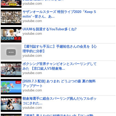
youtube.com
サザンオールスターズ 特別ライブ2020「Keep S
milin’ ~皆さん、あ...
youtube.com
UUUMを脱退するYouTuber多くね?
youtube.com
【週刊誌すら手玉に】手越祐也さんの会見を【心
理学的に分析】
youtube.com
ボクシング世界チャンピオンとスパーリングして
みた 【京口紘人VS朝倉海...
youtube.com
[2020.7.3 配信] あつまれ どうぶつの森 夏の無料
アップデート
youtube.com
朝倉海選手に総合スパーリング挑んだらフルボッ
コにされた...
youtube.com
【漫画】美人なのに結婚できない女【マンガ動