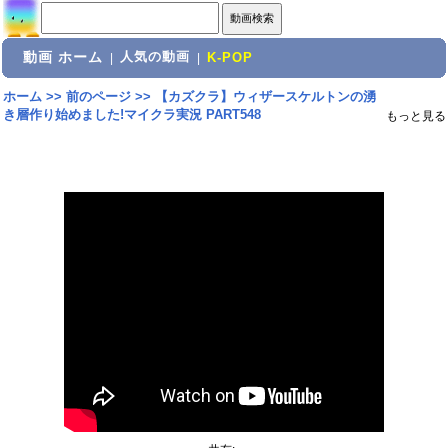
動画 ホーム
人気の動画
|
|
K-POP
ホーム
>>
前のページ
>>
【カズクラ】ウィザースケルトンの湧
き層作り始めました!マイクラ実況 PART548
もっと見る