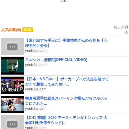
共有:
もっと見
人気の動画
る
【週刊誌すら手玉に】手越祐也さんの会見を【心
理学的に分析】
youtube.com
ヨルシカ - 思想犯(OFFICIAL VIDEO)
youtube.com
【日本一VS日本一】ポーカープロが人生を賭けて
ガチで勝負してみた!!!!!!...
youtube.com
朝倉海選手に総合スパーリング挑んだらフルボッ
コにされた...
youtube.com
【CH1 前編】2020 アース・モンダミンカップ 大
会第1日(予選ラウンド)...
youtube.com