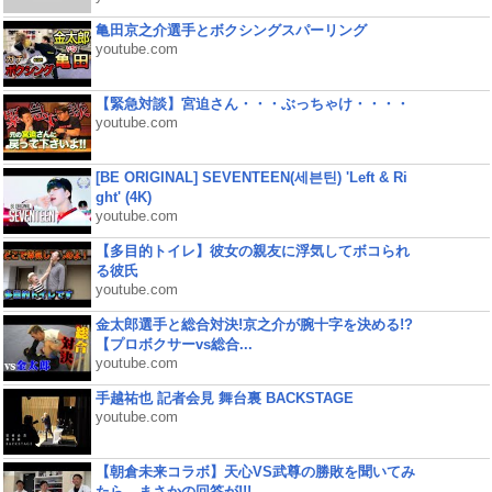
亀田京之介選手とボクシングスパーリング
youtube.com
【緊急対談】宮迫さん・・・ぶっちゃけ・・・・
youtube.com
[BE ORIGINAL] SEVENTEEN(세븐틴) 'Left & Ri
ght' (4K)
youtube.com
【多目的トイレ】彼女の親友に浮気してボコられ
る彼氏
youtube.com
金太郎選手と総合対決!京之介が腕十字を決める!?
【プロボクサーvs総合...
youtube.com
手越祐也 記者会見 舞台裏 BACKSTAGE
youtube.com
【朝倉未来コラボ】天心VS武尊の勝敗を聞いてみ
たら、まさかの回答が!!!