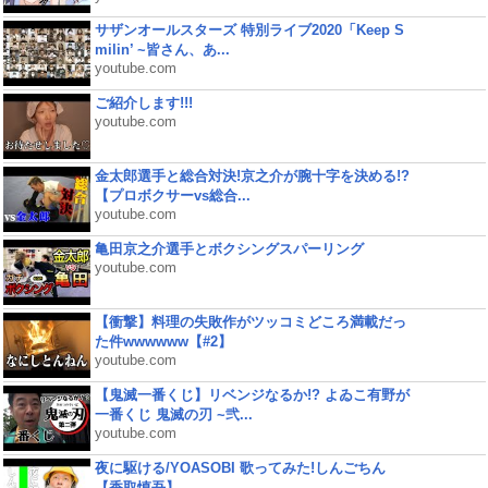
サザンオールスターズ 特別ライブ2020「Keep S
milin’ ~皆さん、あ...
youtube.com
ご紹介します!!!
youtube.com
金太郎選手と総合対決!京之介が腕十字を決める!?
【プロボクサーvs総合...
youtube.com
亀田京之介選手とボクシングスパーリング
youtube.com
【衝撃】料理の失敗作がツッコミどころ満載だっ
た件wwwwww【#2】
youtube.com
【鬼滅一番くじ】リベンジなるか!? よゐこ有野が
一番くじ 鬼滅の刃 ~弐...
youtube.com
夜に駆ける/YOASOBI 歌ってみた!しんごちん
【香取慎吾】