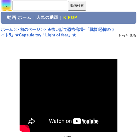
動画 ホーム
人気の動画
|
|
K-POP
ホーム
>>
前のページ
>>
★怖い話で恐怖倍増~「戦慄!恐怖のラ
イト5」★Capsule toy「Light of fear」★
もっと見る