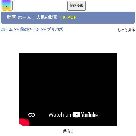
動画 ホーム
人気の動画
|
|
K-POP
ホーム
>>
前のページ
>>
プリパズ
もっと見る
共有: