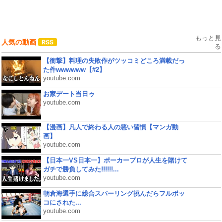
もっと見
人気の動画
る
【衝撃】料理の失敗作がツッコミどころ満載だっ
た件wwwwww【#2】
youtube.com
お家デート当日ゥ
youtube.com
【漫画】凡人で終わる人の悪い習慣【マンガ動
画】
youtube.com
【日本一VS日本一】ポーカープロが人生を賭けて
ガチで勝負してみた!!!!!!...
youtube.com
朝倉海選手に総合スパーリング挑んだらフルボッ
コにされた...
youtube.com