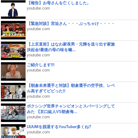
【報告】お母さんを亡くしました。
youtube.com
【緊急対談】宮迫さん・・・ぶっちゃけ・・・・
youtube.com
【上京直前】はなわ家長男・元輝を送り出す家族
決起会!最後の母の味を噛...
youtube.com
ご紹介します!!!
youtube.com
【朝倉未来選手と対談】朝倉選手の空手技、レベ
ル高すぎてビビった!!
youtube.com
ボクシング世界チャンピオンとスパーリングして
みた 【京口紘人VS朝倉海...
youtube.com
UUUMを脱退するYouTuber多くね?
youtube.com