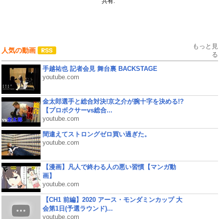
共有:
もっと見
人気の動画
る
手越祐也 記者会見 舞台裏 BACKSTAGE
youtube.com
金太郎選手と総合対決!京之介が腕十字を決める!?
【プロボクサーvs総合...
youtube.com
間違えてストロングゼロ買い過ぎた。
youtube.com
【漫画】凡人で終わる人の悪い習慣【マンガ動
画】
youtube.com
【CH1 前編】2020 アース・モンダミンカップ 大
会第1日(予選ラウンド)...
youtube.com