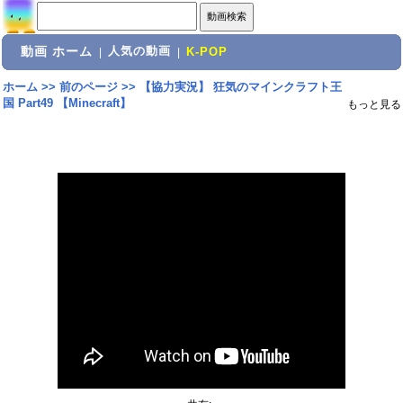
動画 ホーム
人気の動画
|
|
K-POP
ホーム
>>
前のページ
>>
【協力実況】 狂気のマインクラフト王
国 Part49 【Minecraft】
もっと見る