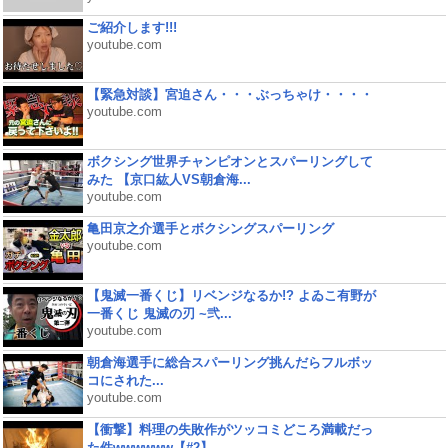
ご紹介します!!!
youtube.com
【緊急対談】宮迫さん・・・ぶっちゃけ・・・・
youtube.com
ボクシング世界チャンピオンとスパーリングして
みた 【京口紘人VS朝倉海...
youtube.com
亀田京之介選手とボクシングスパーリング
youtube.com
【鬼滅一番くじ】リベンジなるか!? よゐこ有野が
一番くじ 鬼滅の刃 ~弐...
youtube.com
朝倉海選手に総合スパーリング挑んだらフルボッ
コにされた...
youtube.com
【衝撃】料理の失敗作がツッコミどころ満載だっ
た件wwwwww【#2】