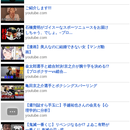
ご紹介します!!!
youtube.com
石橋貴明がゴイスーなスポーツニュースをお届け
しちゃう、でしょ。~プロ...
youtube.com
【漫画】美人なのに結婚できない女【マンガ動
画】
youtube.com
金太郎選手と総合対決!京之介が腕十字を決める!?
【プロボクサーvs総合...
youtube.com
亀田京之介選手とボクシングスパーリング
youtube.com
【週刊誌すら手玉に】手越祐也さんの会見を【心
理学的に分析】
youtube.com
【鬼滅一番くじ】リベンジなるか!? よゐこ有野が
一番くじ 鬼滅の刃 ~弐...