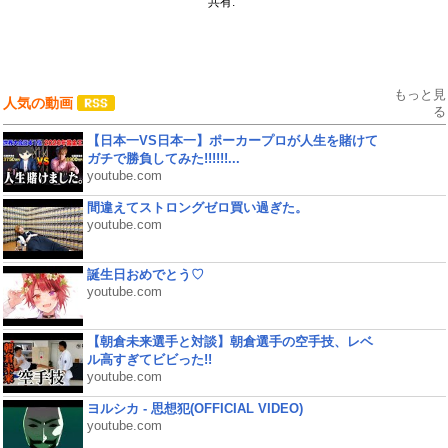
共有:
もっと見
人気の動画
る
【日本一VS日本一】ポーカープロが人生を賭けて
ガチで勝負してみた!!!!!!...
youtube.com
間違えてストロングゼロ買い過ぎた。
youtube.com
誕生日おめでとう♡
youtube.com
【朝倉未来選手と対談】朝倉選手の空手技、レベ
ル高すぎてビビった!!
youtube.com
ヨルシカ - 思想犯(OFFICIAL VIDEO)
youtube.com