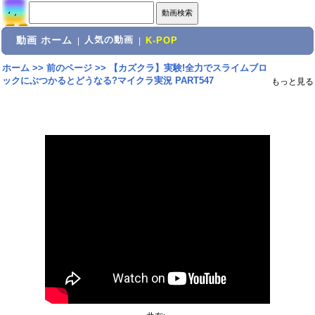
動画 ホーム
人気の動画
|
|
K-POP
ホーム
>>
前のページ
>>
【カズクラ】実験!全力でスライムブロ
ックにぶつかるとどうなる?マイクラ実況 PART547
もっと見る