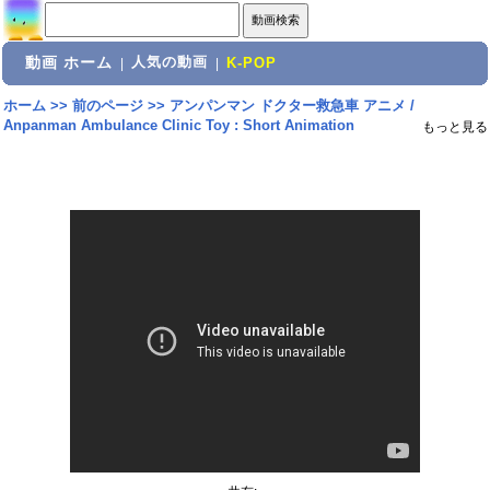
動画 ホーム
人気の動画
|
|
K-POP
ホーム
>>
前のページ
>>
アンパンマン ドクター救急車 アニメ /
Anpanman Ambulance Clinic Toy : Short Animation
もっと見る