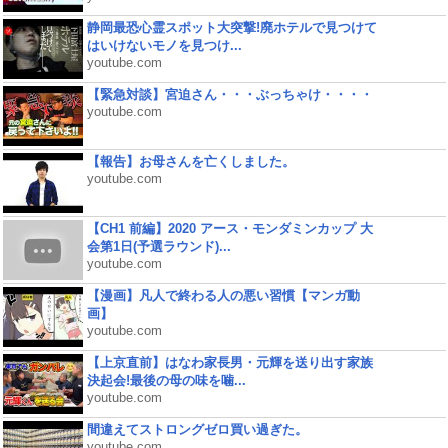
静岡最恐心霊スポット大突撃!廃ホテルで見つけて
はいけないモノを見つけ...
youtube.com
【緊急対談】宮迫さん・・・ぶっちゃけ・・・・
youtube.com
【報告】お母さんを亡くしました。
youtube.com
【CH1 前編】2020 アース・モンダミンカップ 大
会第1日(予選ラウンド)...
youtube.com
【漫画】凡人で終わる人の悪い習慣【マンガ動
画】
youtube.com
【上京直前】はなわ家長男・元輝を送り出す家族
決起会!最後の母の味を噛...
youtube.com
間違えてストロングゼロ買い過ぎた。
youtube.com