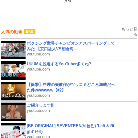
共有:
もっと見
人気の動画
る
ボクシング世界チャンピオンとスパーリングして
みた 【京口紘人VS朝倉海...
youtube.com
UUUMを脱退するYouTuber多くね?
youtube.com
【衝撃】料理の失敗作がツッコミどころ満載だっ
た件wwwwww【#2】
youtube.com
ご紹介します!!!
youtube.com
[BE ORIGINAL] SEVENTEEN(세븐틴) 'Left & Ri
ght' (4K)
youtube.com