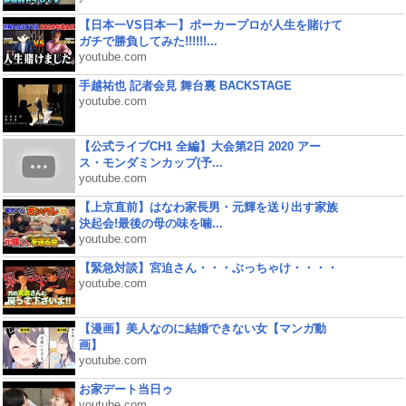
【日本一VS日本一】ポーカープロが人生を賭けて
ガチで勝負してみた!!!!!!...
youtube.com
手越祐也 記者会見 舞台裏 BACKSTAGE
youtube.com
【公式ライブCH1 全編】大会第2日 2020 アー
ス・モンダミンカップ(予...
youtube.com
【上京直前】はなわ家長男・元輝を送り出す家族
決起会!最後の母の味を噛...
youtube.com
【緊急対談】宮迫さん・・・ぶっちゃけ・・・・
youtube.com
【漫画】美人なのに結婚できない女【マンガ動
画】
youtube.com
お家デート当日ゥ
youtube.com