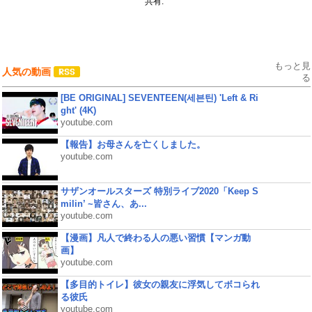
共有:
もっと見
人気の動画
る
[BE ORIGINAL] SEVENTEEN(세븐틴) 'Left & Ri
ght' (4K)
youtube.com
【報告】お母さんを亡くしました。
youtube.com
サザンオールスターズ 特別ライブ2020「Keep S
milin’ ~皆さん、あ...
youtube.com
【漫画】凡人で終わる人の悪い習慣【マンガ動
画】
youtube.com
【多目的トイレ】彼女の親友に浮気してボコられ
る彼氏
youtube.com