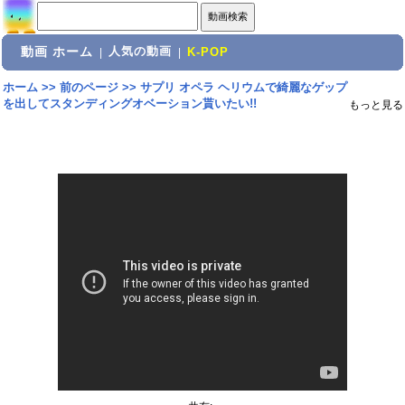
動画 ホーム
人気の動画
|
|
K-POP
ホーム
>>
前のページ
>>
サプリ オペラ ヘリウムで綺麗なゲップ
を出してスタンディングオベーション貰いたい!!
もっと見る