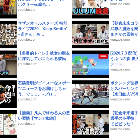
ボクサーvs総合...
youtube.com
youtube.com
サザンオールスターズ 特別
【朝倉未来コラ
ライブ2020「Keep Smilin’
武尊の勝敗を
~皆さん、あ...
まさかの回答が!
youtube.com
youtube.com
【多目的トイレ】彼女の親友
[2020.7.3 配
に浮気してボコられる彼氏
うぶつの森 夏
youtube.com
デート
youtube.com
石橋貴明がゴイスーなスポー
ボクシング世
ツニュースをお届けしちゃ
とスパーリン
う、でしょ。~プロ...
【京口紘人VS朝
youtube.com
youtube.com
【漫画】凡人で終わる人の悪
【朝倉未来選
い習慣【マンガ動画】
選手の空手技
youtube.com
てビビった!!
youtube.com