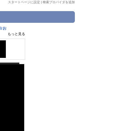
スタートページに設定
|
検索プロバイダを追加
☆お
もっと見る