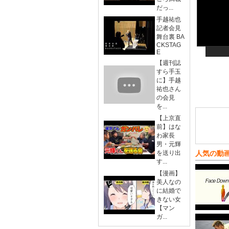
だっ...
手越祐也
記者会見
舞台裏 BA
CKSTAG
E
【週刊誌
すら手玉
に】手越
祐也さん
の会見
を...
【上京直
前】はな
わ家長
男・元輝
を送り出
人気の動
す...
【漫画】
美人なの
に結婚で
きない女
【マン
ガ...