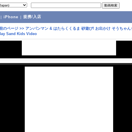
提携/入店
|
iPhone
|
前のページ
>>
アンパンマン & はたらくくるま 砂遊び! お出かけ そうちゃん
y Sand Kids Video