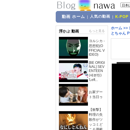
動画 ホーム
人気の動画
|
|
K-POP
ホーム
>>
浮かぶ 動画
もっと見る
とちゃん Pla
ヨルシカ -
思想犯(O
FFICIAL V
IDEO)
[BE ORIGI
NAL] SEV
ENTEEN
(세븐틴)
'Left...
お家デー
ト当日ゥ
【衝撃】
料理の失
敗作がツ
ッコミど
ころ満載