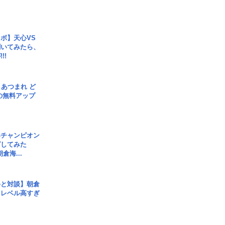
ボ】天心VS
聞いてみたら、
!!
信] あつまれ ど
の無料アップ
界チャンピオン
グしてみた
倉海...
手と対談】朝倉
、レベル高すぎ