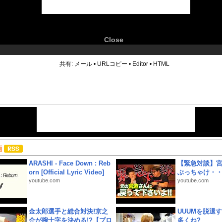
Close
6
共有:
メール
•
URLコピー
•
Editor
•
HTML
画
ARASHI - Face Down : Reb
【緊急対談】
orn [Official Lyric Video]
ぶっちゃけ・
youtube.com
youtube.com
金太郎選手と総合対決!京之
UUUMを脱退する
介が腕十字を決める!?【プロ
多くね?