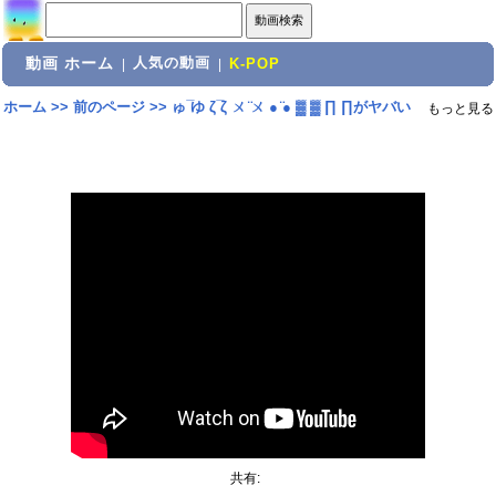
動画 ホーム
人気の動画
|
|
K-POP
ホーム
>>
前のページ
>>
ゅ ̅ゆ ζ ̅ζ ㄨ ̈ㄨ ● ̈● ▓ ▓ ∏ ∏がヤバい
もっと見る
共有: