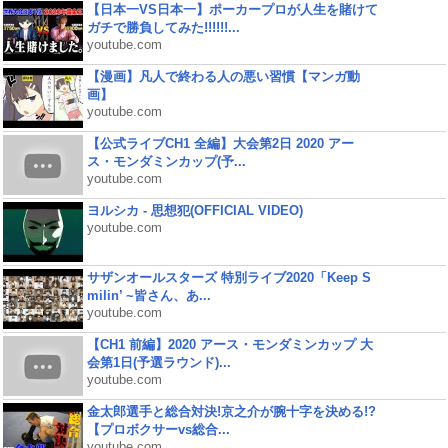
【日本一VS日本一】ポーカープロが人生を賭けて
ガチで勝負してみた!!!!!!...
youtube.com
【漫画】凡人で終わる人の悪い習慣【マンガ動
画】
youtube.com
【公式ライブCH1 全編】大会第2日 2020 アー
ス・モンダミンカップ(予...
youtube.com
ヨルシカ - 思想犯(OFFICIAL VIDEO)
youtube.com
サザンオールスターズ 特別ライブ2020「Keep S
milin’ ~皆さん、あ...
youtube.com
【CH1 前編】2020 アース・モンダミンカップ 大
会第1日(予選ラウンド)...
youtube.com
金太郎選手と総合対決!京之介が腕十字を決める!?
【プロボクサーvs総合...
youtube.com