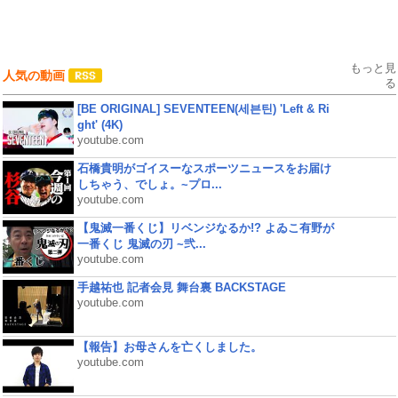
もっと見
人気の動画
る
[BE ORIGINAL] SEVENTEEN(세븐틴) 'Left & Ri
ght' (4K)
youtube.com
石橋貴明がゴイスーなスポーツニュースをお届け
しちゃう、でしょ。~プロ...
youtube.com
【鬼滅一番くじ】リベンジなるか!? よゐこ有野が
一番くじ 鬼滅の刃 ~弐...
youtube.com
手越祐也 記者会見 舞台裏 BACKSTAGE
youtube.com
【報告】お母さんを亡くしました。
youtube.com