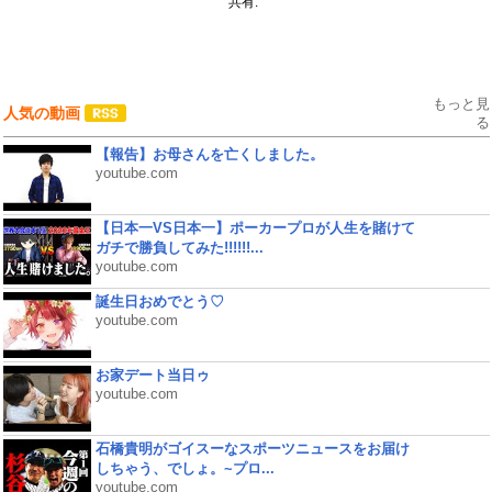
共有:
もっと見
人気の動画
る
【報告】お母さんを亡くしました。
youtube.com
【日本一VS日本一】ポーカープロが人生を賭けて
ガチで勝負してみた!!!!!!...
youtube.com
誕生日おめでとう♡
youtube.com
お家デート当日ゥ
youtube.com
石橋貴明がゴイスーなスポーツニュースをお届け
しちゃう、でしょ。~プロ...
youtube.com