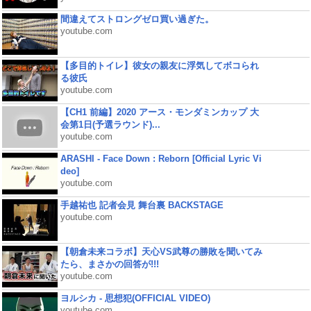
間違えてストロングゼロ買い過ぎた。
youtube.com
【多目的トイレ】彼女の親友に浮気してボコられ
る彼氏
youtube.com
【CH1 前編】2020 アース・モンダミンカップ 大
会第1日(予選ラウンド)...
youtube.com
ARASHI - Face Down : Reborn [Official Lyric Vi
deo]
youtube.com
手越祐也 記者会見 舞台裏 BACKSTAGE
youtube.com
【朝倉未来コラボ】天心VS武尊の勝敗を聞いてみ
たら、まさかの回答が!!!
youtube.com
ヨルシカ - 思想犯(OFFICIAL VIDEO)
youtube.com