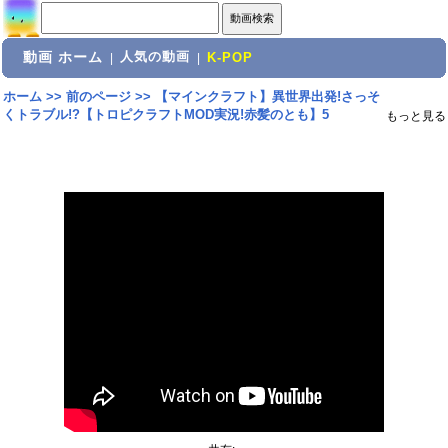
動画 ホーム
人気の動画
|
|
K-POP
ホーム
>>
前のページ
>>
【マインクラフト】異世界出発!さっそ
くトラブル!?【トロピクラフトMOD実況!赤髪のとも】5
もっと見る