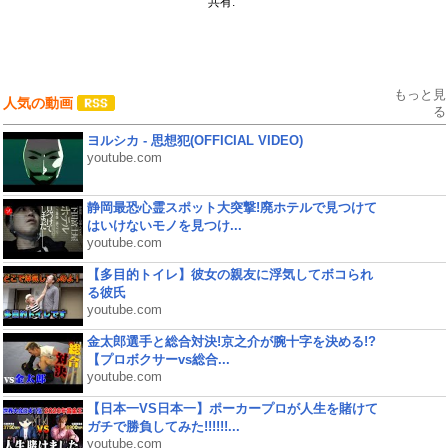
共有:
もっと見
人気の動画
る
ヨルシカ - 思想犯(OFFICIAL VIDEO)
youtube.com
静岡最恐心霊スポット大突撃!廃ホテルで見つけて
はいけないモノを見つけ...
youtube.com
【多目的トイレ】彼女の親友に浮気してボコられ
る彼氏
youtube.com
金太郎選手と総合対決!京之介が腕十字を決める!?
【プロボクサーvs総合...
youtube.com
【日本一VS日本一】ポーカープロが人生を賭けて
ガチで勝負してみた!!!!!!...
youtube.com