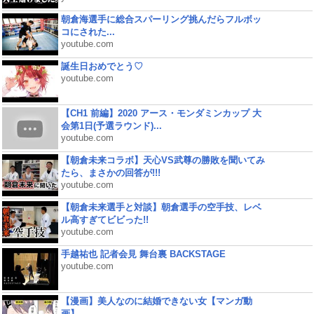
朝倉海選手に総合スパーリング挑んだらフルボッ
コにされた...
youtube.com
誕生日おめでとう♡
youtube.com
【CH1 前編】2020 アース・モンダミンカップ 大
会第1日(予選ラウンド)...
youtube.com
【朝倉未来コラボ】天心VS武尊の勝敗を聞いてみ
たら、まさかの回答が!!!
youtube.com
【朝倉未来選手と対談】朝倉選手の空手技、レベ
ル高すぎてビビった!!
youtube.com
手越祐也 記者会見 舞台裏 BACKSTAGE
youtube.com
【漫画】美人なのに結婚できない女【マンガ動
画】