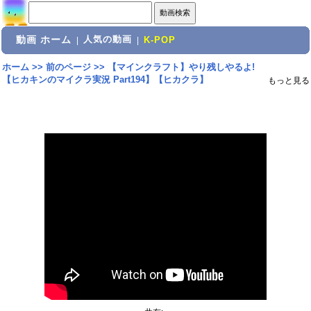
動画 ホーム
人気の動画
|
|
K-POP
ホーム
>>
前のページ
>>
【マインクラフト】やり残しやるよ!
【ヒカキンのマイクラ実況 Part194】【ヒカクラ】
もっと見る