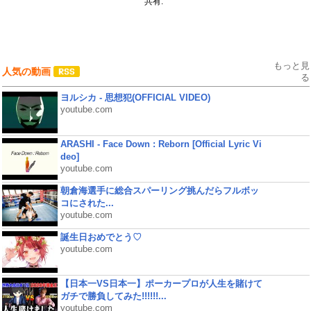
共有:
もっと見
人気の動画
る
ヨルシカ - 思想犯(OFFICIAL VIDEO)
youtube.com
ARASHI - Face Down : Reborn [Official Lyric Vi
deo]
youtube.com
朝倉海選手に総合スパーリング挑んだらフルボッ
コにされた...
youtube.com
誕生日おめでとう♡
youtube.com
【日本一VS日本一】ポーカープロが人生を賭けて
ガチで勝負してみた!!!!!!...
youtube.com