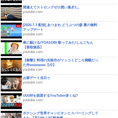
間違えてストロングゼロ買い過ぎた。
youtube.com
[2020.7.3 配信] あつまれ どうぶつの森 夏の無料
アップデート
youtube.com
夜に駆ける/YOASOBI 歌ってみた!しんごちん
【香取慎吾】
youtube.com
【衝撃】料理の失敗作がツッコミどころ満載だっ
た件wwwwww【#2】
youtube.com
お家デート当日ゥ
youtube.com
UUUMを脱退するYouTuber多くね?
youtube.com
ボクシング世界チャンピオンとスパーリングして
みた 【京口紘人VS朝倉海...