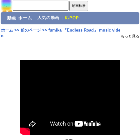
動画 ホーム
人気の動画
|
|
K-POP
ホーム
>>
前のページ
>>
fumika 「Endless Road」 music vide
o
もっと見る