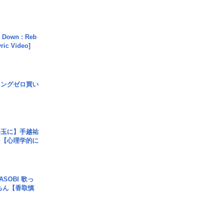
 Down : Reb
yric Video]
ロングゼロ買い
手玉に】手越祐
を【心理学的に
SOBI 歌っ
ちん【香取慎