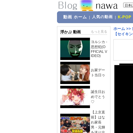
動画 ホーム
人気の動画
|
|
K-POP
ホーム
>>
浮かぶ 動画
もっと見る
【セイキン
ヨルシカ -
思想犯(O
FFICIAL V
IDEO)
お家デー
ト当日ゥ
誕生日お
めでとう
♡
【上京直
前】はな
わ家長
男・元輝
を送り出