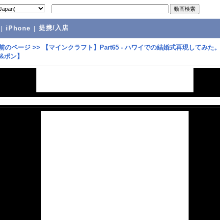
提携/入店
|
iPhone
|
前のページ
>>
【マインクラフト】Part65 - ハワイでの結婚式再現してみた
&ポン】