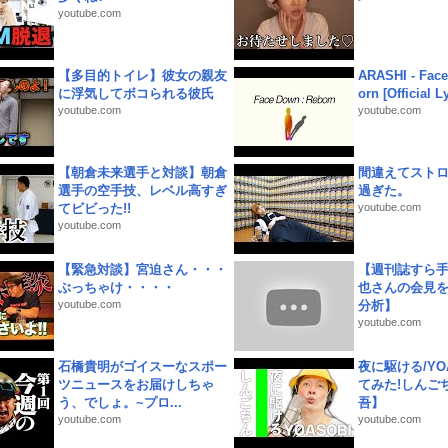
youtube.com
【多目的トイレ】彼女の親友
ARASHI - Face
に浮気してボコられる彼氏
orn [Official L
youtube.com
youtube.com
【朝倉未来選手と対談】朝倉
間違えてスト
選手の空手技、レベル高すぎ
過ぎた。
てビビった!!
youtube.com
youtube.com
【緊急対談】宮迫さん・・・
【週刊誌すら
ぶっちゃけ・・・・
也さんの会見
youtube.com
分析】
youtube.com
石橋貴明がゴイスーなスポー
夜に駆ける/YOA
ツニュースをお届けしちゃ
てみた!しんご
う、でしょ。~プロ...
吾】
youtube.com
youtube.com