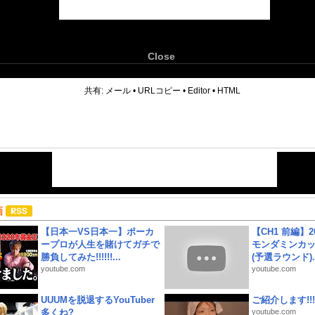
Close
6
共有:
メール
•
URLコピー
•
Editor
•
HTML
画
【日本一VS日本一】ポーカ
【CH1 前編】2
ープロが人生を賭けてガチで
モンダミンカッ
勝負してみた!!!!!!...
(予選ラウンド)..
youtube.com
youtube.com
UUUMを脱退するYouTuber
ご紹介します!!!
多くね?
youtube.com