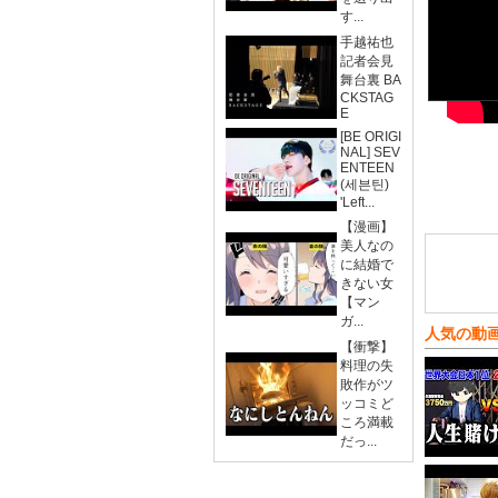
す...
手越祐也
記者会見
舞台裏 BA
CKSTAG
E
[BE ORIGI
NAL] SEV
ENTEEN
(세븐틴)
'Left...
【漫画】
美人なの
に結婚で
きない女
【マン
ガ...
人気の動
【衝撃】
料理の失
敗作がツ
ッコミど
ころ満載
だっ...