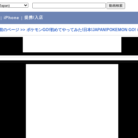
提携/入店
|
iPhone
|
前のページ
>>
ポケモンGO!初めてやってみた!日本!JAPAN!POKEMON GO! 