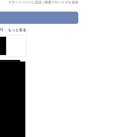
スタートページに設定
|
検索プロバイダを追加
#1
もっと見る