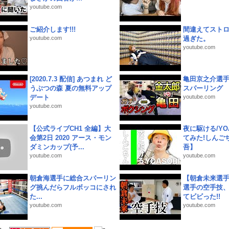
youtube.com
ご紹介します!!!
間違えてスト
youtube.com
過ぎた。
youtube.com
[2020.7.3 配信] あつまれ ど
亀田京之介選
うぶつの森 夏の無料アップ
スパーリング
デート
youtube.com
youtube.com
【公式ライブCH1 全編】大
夜に駆ける/YOA
会第2日 2020 アース・モン
てみた!しんご
ダミンカップ(予...
吾】
youtube.com
youtube.com
朝倉海選手に総合スパーリン
【朝倉未来選
グ挑んだらフルボッコにされ
選手の空手技
た...
てビビった!!
youtube.com
youtube.com