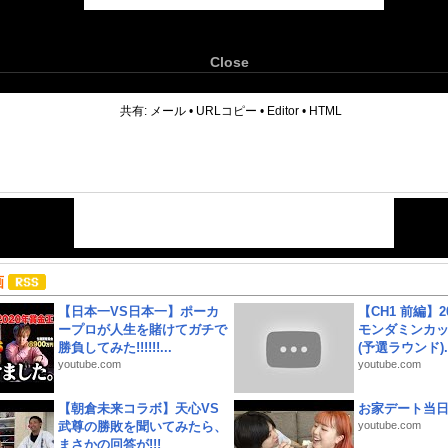
Close
6
共有:
メール
•
URLコピー
•
Editor
•
HTML
画
【日本一VS日本一】ポーカ
【CH1 前編】2
ープロが人生を賭けてガチで
モンダミンカッ
勝負してみた!!!!!!...
(予選ラウンド)..
youtube.com
youtube.com
【朝倉未来コラボ】天心VS
お家デート当
武尊の勝敗を聞いてみたら、
youtube.com
まさかの回答が!!!