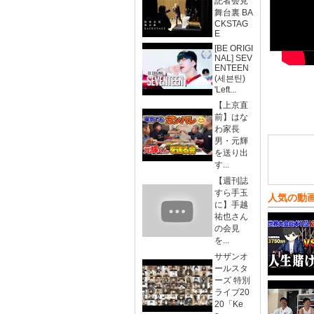
記者会見
舞台裏 BA
CKSTAG
E
[BE ORIGI
NAL] SEV
ENTEEN
(세븐틴)
'Left...
【上京直
前】はな
わ家長
男・元輝
を送り出
す...
【週刊誌
すら手玉
人気の動
に】手越
祐也さん
の会見
を...
サザンオ
ールスタ
ーズ 特別
ライブ20
20「Ke