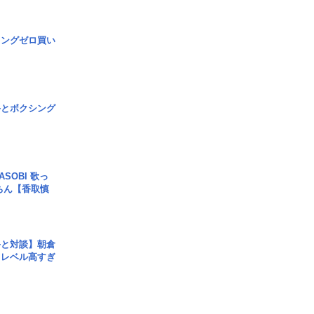
ロングゼロ買い
手とボクシング
SOBI 歌っ
ちん【香取慎
手と対談】朝倉
、レベル高すぎ