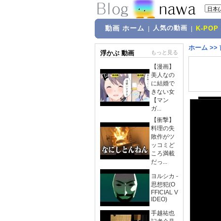
動画 ホーム
人気の動画
|
|
K-POP
ホーム
>>
浮かぶ 動画
もっと見る
【漫画】
美人なの
に結婚で
きない女
【マン
ガ...
【衝撃】
料理の失
敗作がツ
ッコミど
ころ満載
だっ...
ヨルシカ -
思想犯(O
FFICIAL V
IDEO)
手越祐也