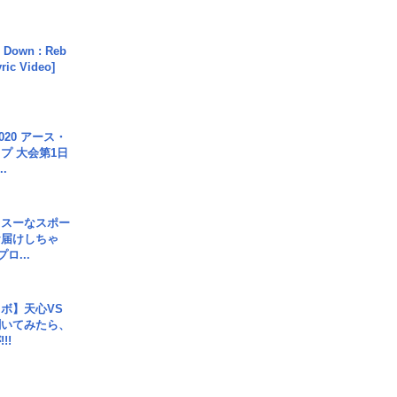
 Down : Reb
yric Video]
020 アース・
プ 大会第1日
.
イスーなスポー
お届けしちゃ
ロ...
ボ】天心VS
聞いてみたら、
!!