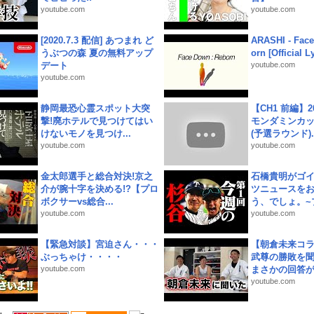
youtube.com
youtube.com
[2020.7.3 配信] あつまれ ど
ARASHI - Face
うぶつの森 夏の無料アップ
orn [Official L
デート
youtube.com
youtube.com
静岡最恐心霊スポット大突
【CH1 前編】2
撃!廃ホテルで見つけてはい
モンダミンカッ
けないモノを見つけ...
(予選ラウンド)..
youtube.com
youtube.com
金太郎選手と総合対決!京之
石橋貴明がゴ
介が腕十字を決める!?【プロ
ツニュースを
ボクサーvs総合...
う、でしょ。~プ
youtube.com
youtube.com
【緊急対談】宮迫さん・・・
【朝倉未来コラ
ぶっちゃけ・・・・
武尊の勝敗を
youtube.com
まさかの回答が!
youtube.com