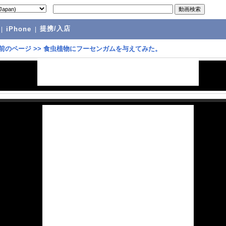
提携/入店
|
iPhone
|
前のページ
>>
食虫植物にフーセンガムを与えてみた。