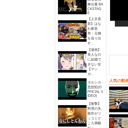
舞台裏 BA
CKSTAG
E
【上京直
前】はな
わ家長
男・元輝
を送り出
す...
【漫画】
美人なの
に結婚で
きない女
【マン
ガ...
人気の動
ヨルシカ -
思想犯(O
FFICIAL V
IDEO)
【衝撃】
料理の失
敗作がツ
ッコミど
ころ満載