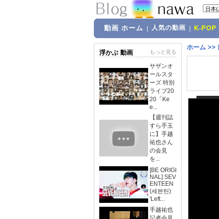
動画 ホーム
人気の動画
|
|
K-POP
ホーム
>>
浮かぶ 動画
もっと見る
サザンオ
ールスタ
ーズ 特別
ライブ20
20「Ke
e...
【週刊誌
すら手玉
に】手越
祐也さん
の会見
を...
[BE ORIGI
NAL] SEV
ENTEEN
(세븐틴)
'Left...
手越祐也
記者会見