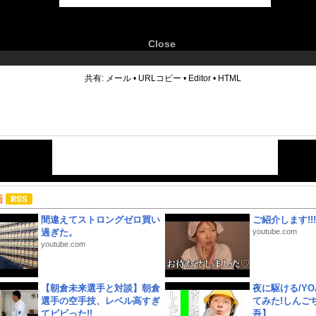
Close
6
共有:
メール
•
URLコピー
•
Editor
•
HTML
画
間違えてストロングゼロ買い
ご紹介します!!!
過ぎた。
youtube.com
youtube.com
【朝倉未来選手と対談】朝倉
夜に駆ける/YOA
選手の空手技、レベル高すぎ
てみた!しんご
てビビった!!
吾】