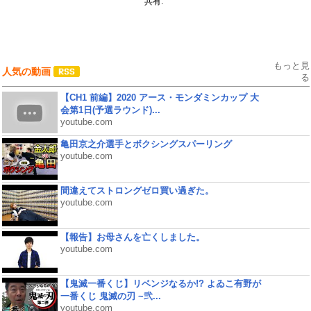
共有:
もっと見
人気の動画
る
【CH1 前編】2020 アース・モンダミンカップ 大
会第1日(予選ラウンド)...
youtube.com
亀田京之介選手とボクシングスパーリング
youtube.com
間違えてストロングゼロ買い過ぎた。
youtube.com
【報告】お母さんを亡くしました。
youtube.com
【鬼滅一番くじ】リベンジなるか!? よゐこ有野が
一番くじ 鬼滅の刃 ~弐...
youtube.com