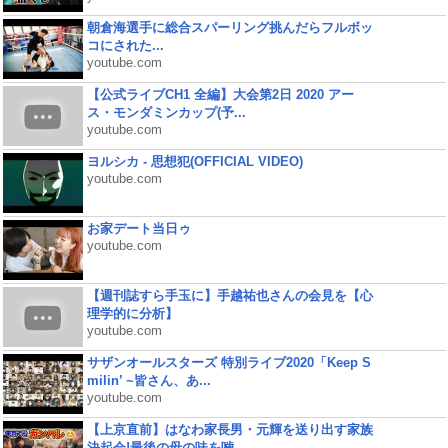
朝倉海選手に総合スパーリング挑んだらフルボッ
コにされた...
youtube.com
【公式ライブCH1 全編】大会第2日 2020 アー
ス・モンダミンカップ(予...
youtube.com
ヨルシカ - 思想犯(OFFICIAL VIDEO)
youtube.com
お家デート当日ゥ
youtube.com
【週刊誌すら手玉に】手越祐也さんの会見を【心
理学的に分析】
youtube.com
サザンオールスターズ 特別ライブ2020「Keep S
milin’ ~皆さん、あ...
youtube.com
【上京直前】はなわ家長男・元輝を送り出す家族
決起会!最後の母の味を噛...