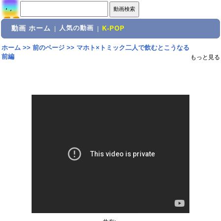
動画 ホーム
人気の動画
|
|
K-POP
ホーム
>>
前のページ
>>
マホト×トミック二人で飲むとこうなる
前編
もっと見る