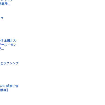
倉海...
日ゥ
H1 全編】大
 アース・モン
..
手とボクシング
なのに結婚でき
ガ動画】