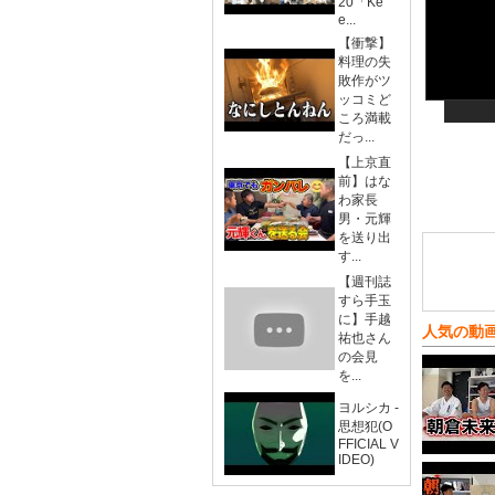
20「Ke
e...
【衝撃】
料理の失
敗作がツ
ッコミど
ころ満載
だっ...
【上京直
前】はな
わ家長
男・元輝
を送り出
す...
【週刊誌
すら手玉
に】手越
人気の動
祐也さん
の会見
を...
ヨルシカ -
思想犯(O
FFICIAL V
IDEO)