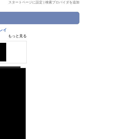
スタートページに設定
|
検索プロバイダを追加
゚レイ
もっと見る