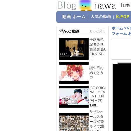
動画 ホーム
人気の動画
|
|
K-POP
ホーム
>>
浮かぶ 動画
もっと見る
フォーム 
手越祐也
記者会見
舞台裏 BA
CKSTAG
E
誕生日お
めでとう
♡
[BE ORIGI
NAL] SEV
ENTEEN
(세븐틴)
'Left...
サザンオ
ールスタ
ーズ 特別
ライブ20