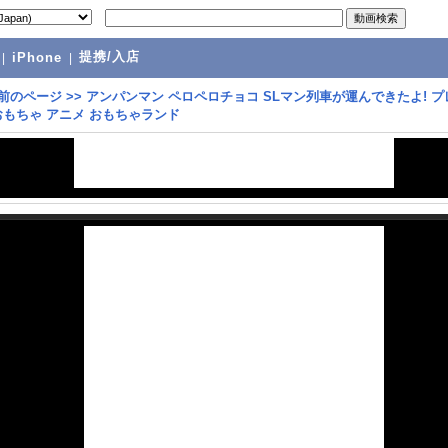
提携/入店
|
iPhone
|
前のページ
>>
アンパンマン ペロペロチョコ SLマン列車が運んできたよ! フ
おもちゃ アニメ おもちゃランド