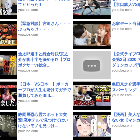
てビビった!!
【京口紘人VS朝
youtube.com
youtube.com
【緊急対談】宮迫さん・・・
お家デート当
ぶっちゃけ・・・・
youtube.com
youtube.com
金太郎選手と総合対決!京之
【公式ライブC
介が腕十字を決める!?【プロ
会第2日 2020
ボクサーvs総合...
ダミンカップ(予.
youtube.com
youtube.com
【日本一VS日本一】ポーカ
亀田京之介選
ープロが人生を賭けてガチで
スパーリング
勝負してみた!!!!!!...
youtube.com
youtube.com
静岡最恐心霊スポット大突
【漫画】美人
撃!廃ホテルで見つけてはい
ない女【マン
けないモノを見つけ...
youtube.com
youtube.com