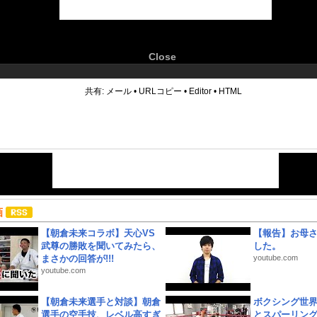
Close
6
共有:
メール
•
URLコピー
•
Editor
•
HTML
画
【朝倉未来コラボ】天心VS
【報告】お母
武尊の勝敗を聞いてみたら、
した。
まさかの回答が!!!
youtube.com
youtube.com
【朝倉未来選手と対談】朝倉
ボクシング世
選手の空手技、レベル高すぎ
とスパーリン