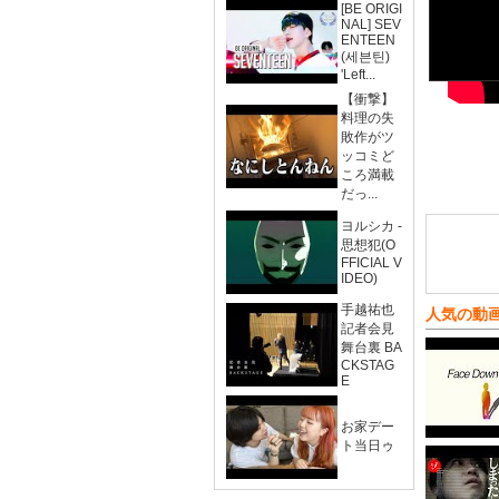
[BE ORIGI
NAL] SEV
ENTEEN
(세븐틴)
'Left...
【衝撃】
料理の失
敗作がツ
ッコミど
ころ満載
だっ...
ヨルシカ -
思想犯(O
FFICIAL V
IDEO)
手越祐也
人気の動
記者会見
舞台裏 BA
CKSTAG
E
お家デー
ト当日ゥ