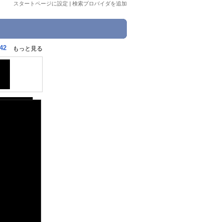
スタートページに設定
|
検索プロバイダを追加
42
もっと見る