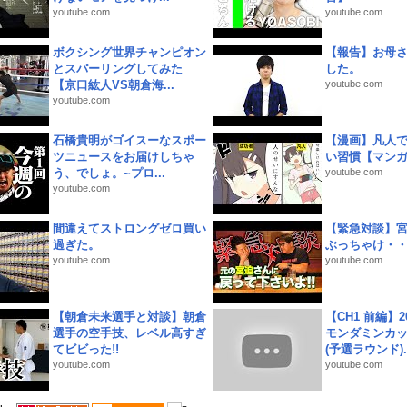
youtube.com
youtube.com
ボクシング世界チャンピオン
【報告】お母
とスパーリングしてみた
した。
【京口紘人VS朝倉海...
youtube.com
youtube.com
石橋貴明がゴイスーなスポー
【漫画】凡人
ツニュースをお届けしちゃ
い習慣【マン
う、でしょ。~プロ...
youtube.com
youtube.com
間違えてストロングゼロ買い
【緊急対談】
過ぎた。
ぶっちゃけ・
youtube.com
youtube.com
【朝倉未来選手と対談】朝倉
【CH1 前編】2
選手の空手技、レベル高すぎ
モンダミンカッ
てビビった!!
(予選ラウンド)..
youtube.com
youtube.com