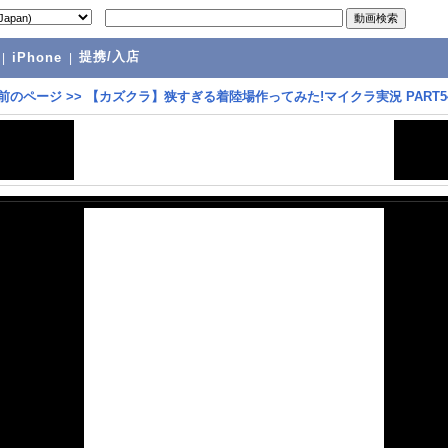
提携/入店
|
iPhone
|
前のページ
>>
【カズクラ】狭すぎる着陸場作ってみた!マイクラ実況 PART5