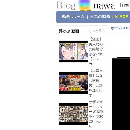
動画 ホーム
人気の動画
|
|
K-POP
ホーム
>>
浮かぶ 動画
もっと見る
【漫画】
美人なの
に結婚で
きない女
【マン
ガ...
【上京直
前】はな
わ家長
男・元輝
を送り出
す...
サザンオ
ールスタ
ーズ 特別
ライブ20
20「Ke
e...