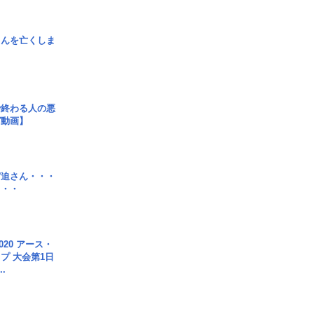
さんを亡くしま
で終わる人の悪
ガ動画】
宮迫さん・・・
・・・
020 アース・
プ 大会第1日
.