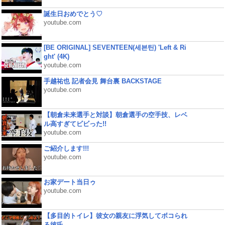
誕生日おめでとう♡
youtube.com
[BE ORIGINAL] SEVENTEEN(세븐틴) 'Left & Ri
ght' (4K)
youtube.com
手越祐也 記者会見 舞台裏 BACKSTAGE
youtube.com
【朝倉未来選手と対談】朝倉選手の空手技、レベ
ル高すぎてビビった!!
youtube.com
ご紹介します!!!
youtube.com
お家デート当日ゥ
youtube.com
【多目的トイレ】彼女の親友に浮気してボコられ
る彼氏