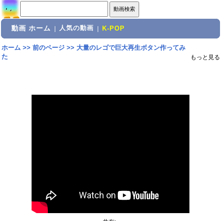
動画 ホーム
人気の動画
|
|
K-POP
ホーム
>>
前のページ
>>
大量のレゴで巨大再生ボタン作ってみ
た
もっと見る