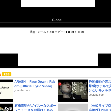
Close
6
共有:
メール
•
URLコピー
•
Editor
•
HTML
画
ARASHI - Face Down : Reb
静岡最恐心霊
orn [Official Lyric Video]
撃!廃ホテルで
youtube.com
けないモノを見つ
youtube.com
石橋貴明がゴイスーなスポー
【公式ライブC
ツニュースをお届けしちゃ
会第2日 2020