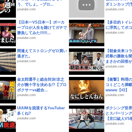
う、でしょ。~プロ...
ダミンカップ(予.
youtube.com
youtube.com
【日本一VS日本一】ポーカ
【多目的トイ
ープロが人生を賭けてガチで
に浮気してボ
勝負してみた!!!!!!...
youtube.com
youtube.com
間違えてストロングゼロ買い
【朝倉未来コラ
過ぎた。
武尊の勝敗を
youtube.com
まさかの回答が!
youtube.com
金太郎選手と総合対決!京之
【衝撃】料理
介が腕十字を決める!?【プロ
コミどころ満載
ボクサーvs総合...
wwww【#2】
youtube.com
youtube.com
UUUMを脱退するYouTuber
ボクシング世
多くね?
とスパーリン
youtube.com
【京口紘人VS朝
youtube.com