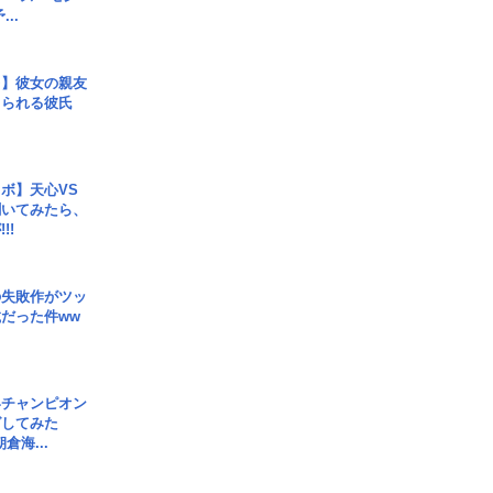
..
レ】彼女の親友
コられる彼氏
ボ】天心VS
聞いてみたら、
!!
の失敗作がツッ
だった件ww
界チャンピオン
グしてみた
倉海...