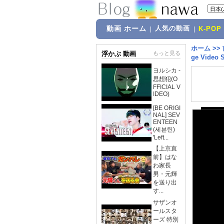
動画 ホーム
人気の動画
|
|
K-POP
ホーム
>>
浮かぶ 動画
もっと見る
ge Video S
ヨルシカ -
思想犯(O
FFICIAL V
IDEO)
[BE ORIGI
NAL] SEV
ENTEEN
(세븐틴)
'Left...
【上京直
前】はな
わ家長
男・元輝
を送り出
す...
サザンオ
ールスタ
ーズ 特別