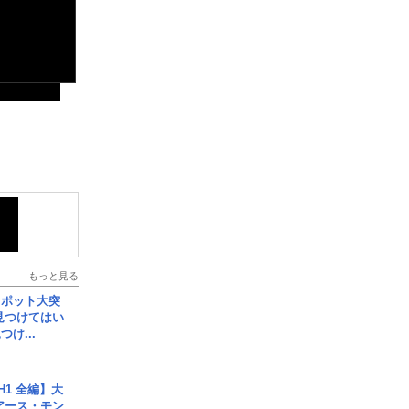
もっと見る
スポット大突
見つけてはい
け...
H1 全編】大
 アース・モン