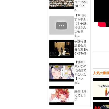
ライブ20
20「Ke
e...
【週刊誌
すら手玉
に】手越
祐也さん
の会見
を...
手越祐也
記者会見
舞台裏 BA
CKSTAG
E
【漫画】
美人なの
に結婚で
人気の動
きない女
【マン
ガ...
誕生日お
めでとう
♡