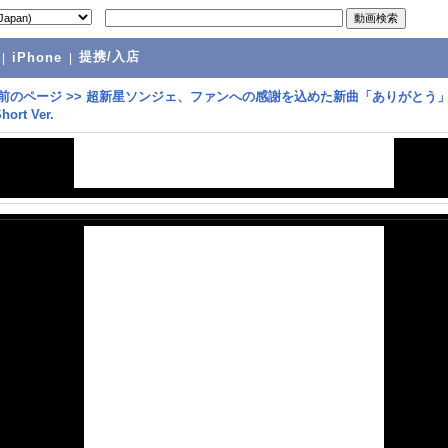
提携/入店
|
iPhone
|
前のページ
>>
超新星ソンジェ、ファンへの感謝を込めた新曲「ありがとう」
hort Ver.