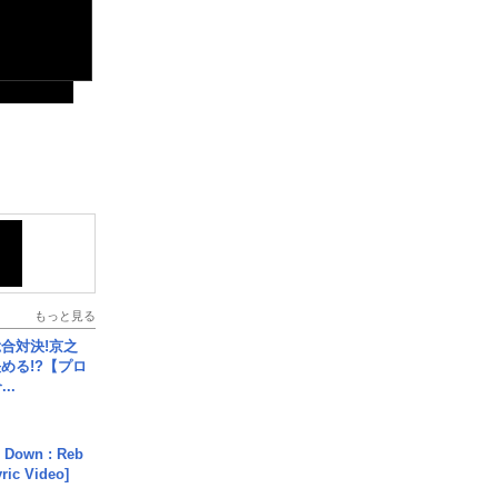
もっと見る
合対決!京之
める!?【プロ
..
 Down : Reb
yric Video]