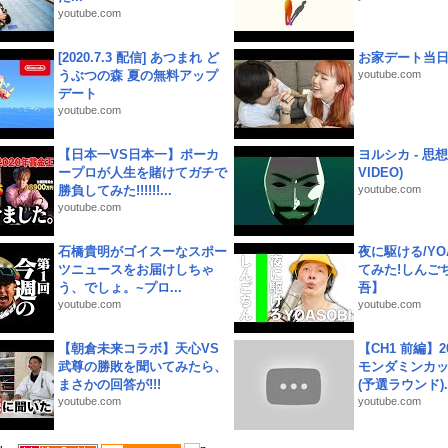
youtube.com
[2020.7.3 配信] あつまれ ど
お家デート当
うぶつの森 夏の無料アップ
youtube.com
デート
youtube.com
【日本一VS日本一】ポーカ
ヨルシカ - 思想犯
ープロが人生を賭けてガチで
VIDEO)
勝負してみた!!!!!!...
youtube.com
youtube.com
石橋貴明がゴイスーなスポー
夜に駆ける/YOA
ツニュースをお届けしちゃ
てみた!しんご
う、でしょ。~プロ...
吾】
youtube.com
youtube.com
【朝倉未来コラボ】天心VS
【CH1 前編】2
武尊の勝敗を聞いてみたら、
モンダミンカッ
まさかの回答が!!!
(予選ラウンド)..
youtube.com
youtube.com