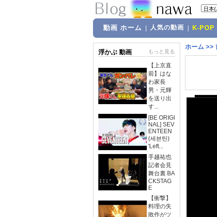
動画 ホーム
人気の動画
|
|
K-POP
ホーム
>>
浮かぶ 動画
もっと見る
【上京直
前】はな
わ家長
男・元輝
を送り出
す...
[BE ORIGI
NAL] SEV
ENTEEN
(세븐틴)
'Left...
手越祐也
記者会見
舞台裏 BA
CKSTAG
E
【衝撃】
料理の失
敗作がツ