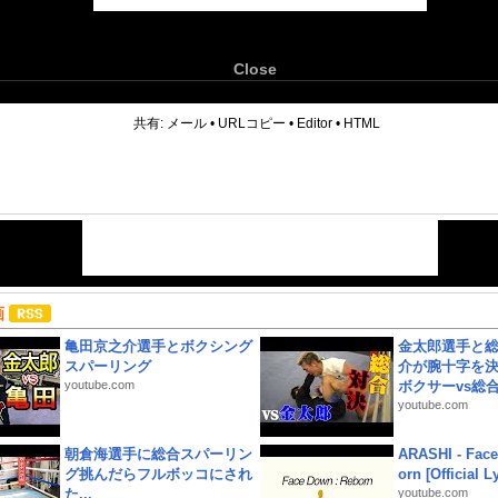
Close
6
共有:
メール
•
URLコピー
•
Editor
•
HTML
画
亀田京之介選手とボクシング
金太郎選手と総
スパーリング
介が腕十字を決
youtube.com
ボクサーvs総合.
youtube.com
朝倉海選手に総合スパーリン
ARASHI - Face
グ挑んだらフルボッコにされ
orn [Official L
た...
youtube.com