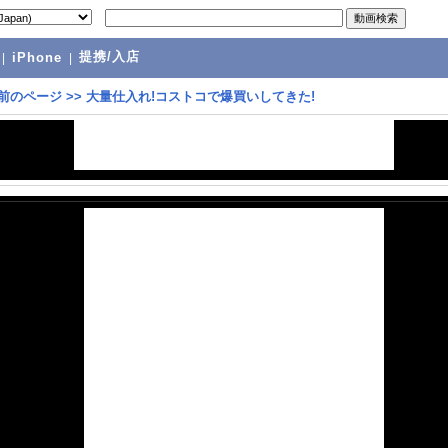
提携/入店
|
iPhone
|
前のページ
>>
大量仕入れ!コストコで爆買いしてきた!