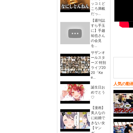
ッコミど
ころ満載
だっ...
【週刊誌
すら手玉
に】手越
祐也さん
の会見
を...
サザンオ
ールスタ
ーズ 特別
ライブ20
20「Ke
e...
人気の動
誕生日お
めでとう
♡
【漫画】
美人なの
に結婚で
きない女
【マン