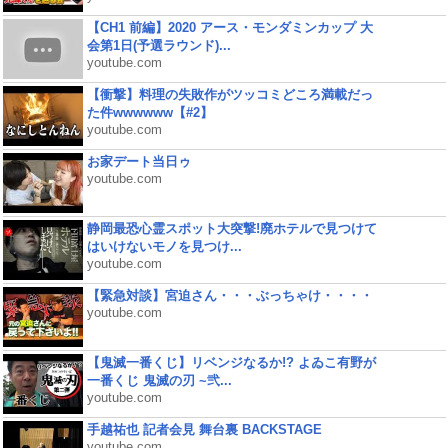
【CH1 前編】2020 アース・モンダミンカップ 大
会第1日(予選ラウンド)...
youtube.com
【衝撃】料理の失敗作がツッコミどころ満載だっ
た件wwwwww【#2】
youtube.com
お家デート当日ゥ
youtube.com
静岡最恐心霊スポット大突撃!廃ホテルで見つけて
はいけないモノを見つけ...
youtube.com
【緊急対談】宮迫さん・・・ぶっちゃけ・・・・
youtube.com
【鬼滅一番くじ】リベンジなるか!? よゐこ有野が
一番くじ 鬼滅の刃 ~弐...
youtube.com
手越祐也 記者会見 舞台裏 BACKSTAGE
youtube.com