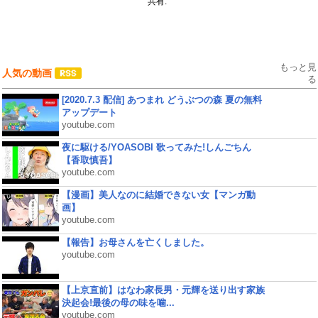
共有:
もっと見
人気の動画
る
[2020.7.3 配信] あつまれ どうぶつの森 夏の無料
アップデート
youtube.com
夜に駆ける/YOASOBI 歌ってみた!しんごちん
【香取慎吾】
youtube.com
【漫画】美人なのに結婚できない女【マンガ動
画】
youtube.com
【報告】お母さんを亡くしました。
youtube.com
【上京直前】はなわ家長男・元輝を送り出す家族
決起会!最後の母の味を噛...
youtube.com