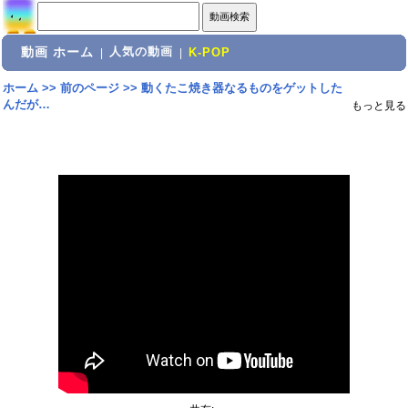
動画 ホーム
人気の動画
|
|
K-POP
ホーム
>>
前のページ
>>
動くたこ焼き器なるものをゲットした
んだが…
もっと見る