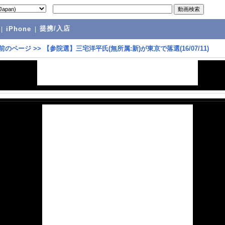
提携/入店
|
iPhone
|
前のページ
>>
【参院選】三宅洋平氏(無所属:新)が東京で落選(16/07/11)