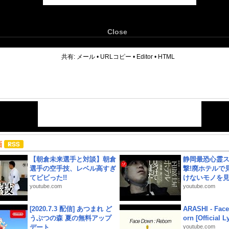
Close
6
共有:
メール
•
URLコピー
•
Editor
•
HTML
画
【朝倉未来選手と対談】朝倉
静岡最恐心霊
選手の空手技、レベル高すぎ
撃!廃ホテルで
てビビった!!
けないモノを見つ
youtube.com
youtube.com
[2020.7.3 配信] あつまれ ど
ARASHI - Face
うぶつの森 夏の無料アップ
orn [Official L
デート
youtube.com