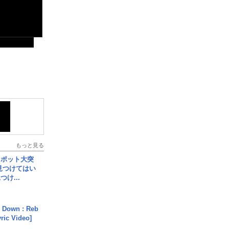
もっと見る
スポット大突
見つけてはい
け...
 Down : Reb
yric Video]