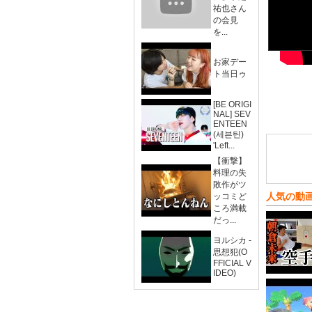
祐也さん
の会見
を...
お家デー
ト当日ゥ
[BE ORIGI
NAL] SEV
ENTEEN
(세븐틴)
'Left...
【衝撃】
料理の失
敗作がツ
人気の動
ッコミど
ころ満載
だっ...
ヨルシカ -
思想犯(O
FFICIAL V
IDEO)