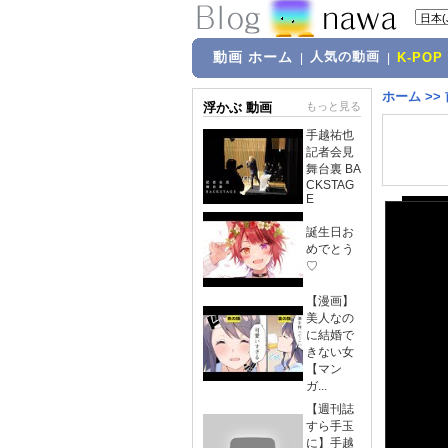
動画 ホーム
人気の動画
|
|
K-POP
ホーム
>>
浮かぶ 動画
もっと見る
手越祐也
記者会見
舞台裏 BA
CKSTAG
E
誕生日お
めでとう
♡
【漫画】
美人なの
に結婚で
きない女
【マン
ガ...
【週刊誌
すら手玉
に】手越