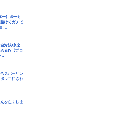
本一】ポーカ
を賭けてガチで
!...
合対決!京之
める!?【プロ
..
総合スパーリン
ルボッコにされ
さんを亡くしま