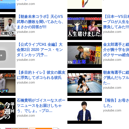
youtube.com
【朝倉未来コラボ】天心VS
【日本一VS日
武尊の勝敗を聞いてみたら、
ープロが人生
まさかの回答が!!!
勝負してみた!!!!!
youtube.com
youtube.com
【公式ライブCH1 全編】大
金太郎選手と総
会第2日 2020 アース・モン
介が腕十字を決
ダミンカップ(予...
ボクサーvs総合.
youtube.com
youtube.com
【多目的トイレ】彼女の親友
朝倉海選手に
に浮気してボコられる彼氏
グ挑んだらフ
youtube.com
た...
youtube.com
石橋貴明がゴイスーなスポー
【報告】お母
ツニュースをお届けしちゃ
した。
う、でしょ。~プロ...
youtube.com
youtube.com