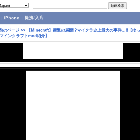
提携/入店
|
iPhone
|
前のページ
>>
【Minecraft】衝撃の展開!?マイクラ史上最大の事件…!!【ゆ
マインクラフトmod紹介】