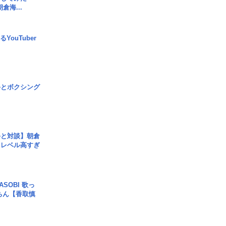
倉海...
YouTuber
手とボクシング
手と対談】朝倉
、レベル高すぎ
SOBI 歌っ
ちん【香取慎