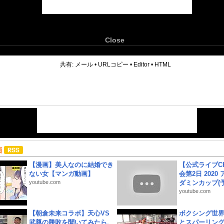
Close
6
共有:
メール
•
URLコピー
•
Editor
•
HTML
画
【漫画】美人なのに結婚でき
【公式ライブC
ない女【マンガ動画】
会第2日 2020
youtube.com
ダミンカップ(予.
youtube.com
【朝倉未来コラボ】天心VS
ボクシング世
武尊の勝敗を聞いてみたら、
とスパーリン