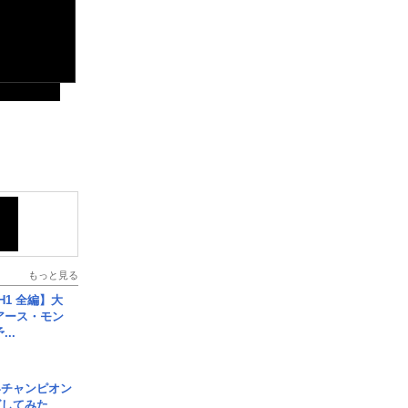
もっと見る
H1 全編】大
 アース・モン
..
界チャンピオン
グしてみた