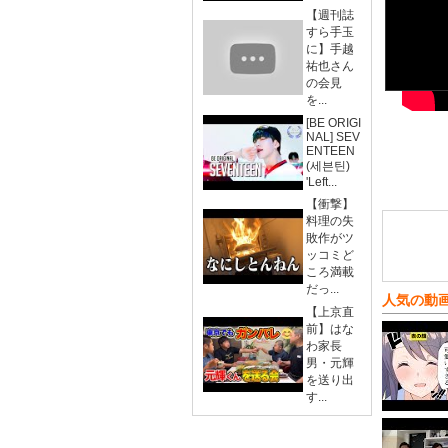
【週刊誌
すら手玉
に】手越
祐也さん
の会見
を...
[BE ORIGI
NAL] SEV
ENTEEN
(세븐틴)
'Left...
【衝撃】
料理の失
敗作がツ
ッコミど
ころ満載
だっ...
人気の動
【上京直
前】はな
わ家長
男・元輝
を送り出
す...