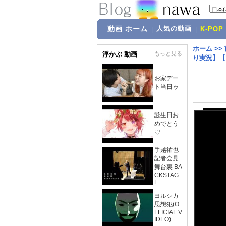
動画 ホーム
人気の動画
|
|
K-POP
ホーム
>>
浮かぶ 動画
もっと見る
り実況】【
お家デー
ト当日ゥ
誕生日お
めでとう
♡
手越祐也
記者会見
舞台裏 BA
CKSTAG
E
ヨルシカ -
思想犯(O
FFICIAL V
IDEO)