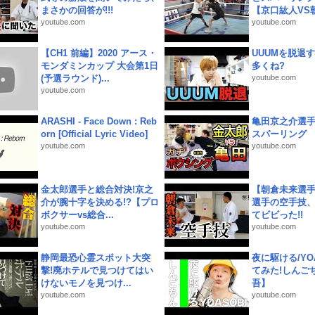
まさかの回答が!!!
【京口紘人VS朝
youtube.com
youtube.com
【CH1 前編】2020 アース・
UUUMを脱退する
モンダミンカップ 大会第1日
多くね?
(予選ラウンド)...
youtube.com
youtube.com
ARASHI - Face Down : Reb
亀田京之介選
orn [Official Lyric Video]
スパーリング
youtube.com
youtube.com
金太郎選手と総合対決!京之
【朝倉未来選
介が腕十字を決める!?【プロ
選手の空手技
ボクサーvs総合...
てビビった!!
youtube.com
youtube.com
静岡最恐心霊スポット大突
夜に駆ける/YOA
撃!廃ホテルで見つけてはい
てみた!しんご
けないモノを見つけ...
吾】
youtube.com
youtube.com