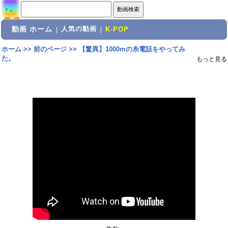
動画 ホーム
人気の動画
|
|
K-POP
ホーム
>>
前のページ
>>
【驚異】1000mの糸電話をやってみ
た。
もっと見る