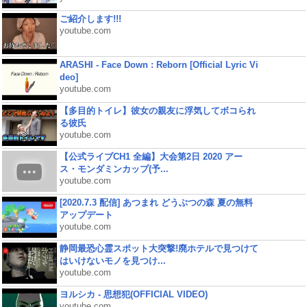
ご紹介します!!!
youtube.com
ARASHI - Face Down : Reborn [Official Lyric Vi
deo]
youtube.com
【多目的トイレ】彼女の親友に浮気してボコられ
る彼氏
youtube.com
【公式ライブCH1 全編】大会第2日 2020 アー
ス・モンダミンカップ(予...
youtube.com
[2020.7.3 配信] あつまれ どうぶつの森 夏の無料
アップデート
youtube.com
静岡最恐心霊スポット大突撃!廃ホテルで見つけて
はいけないモノを見つけ...
youtube.com
ヨルシカ - 思想犯(OFFICIAL VIDEO)
youtube.com