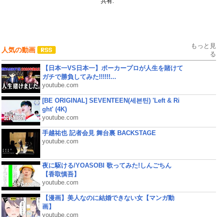
共有:
もっと見
人気の動画
る
【日本一VS日本一】ポーカープロが人生を賭けて
ガチで勝負してみた!!!!!!...
youtube.com
[BE ORIGINAL] SEVENTEEN(세븐틴) 'Left & Ri
ght' (4K)
youtube.com
手越祐也 記者会見 舞台裏 BACKSTAGE
youtube.com
夜に駆ける/YOASOBI 歌ってみた!しんごちん
【香取慎吾】
youtube.com
【漫画】美人なのに結婚できない女【マンガ動
画】
youtube.com