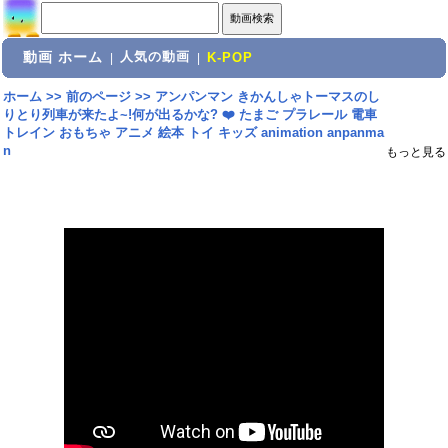
動画 ホーム
人気の動画
|
|
K-POP
ホーム
>>
前のページ
>>
アンパンマン きかんしゃトーマスのし
りとり列車が来たよ~!何が出るかな? ❤️ たまご プラレール 電車
トレイン おもちゃ アニメ 絵本 トイ キッズ animation anpanma
n
もっと見る