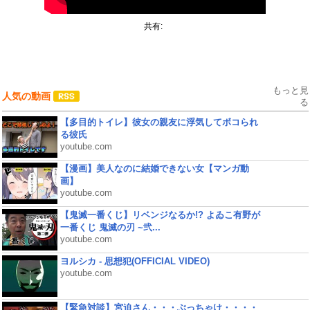
共有:
もっと見
人気の動画
る
【多目的トイレ】彼女の親友に浮気してボコられ
る彼氏
youtube.com
【漫画】美人なのに結婚できない女【マンガ動
画】
youtube.com
【鬼滅一番くじ】リベンジなるか!? よゐこ有野が
一番くじ 鬼滅の刃 ~弐...
youtube.com
ヨルシカ - 思想犯(OFFICIAL VIDEO)
youtube.com
【緊急対談】宮迫さん・・・ぶっちゃけ・・・・