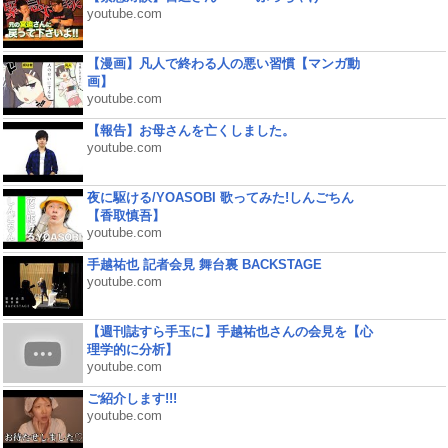
youtube.com
【漫画】凡人で終わる人の悪い習慣【マンガ動
画】
youtube.com
【報告】お母さんを亡くしました。
youtube.com
夜に駆ける/YOASOBI 歌ってみた!しんごちん
【香取慎吾】
youtube.com
手越祐也 記者会見 舞台裏 BACKSTAGE
youtube.com
【週刊誌すら手玉に】手越祐也さんの会見を【心
理学的に分析】
youtube.com
ご紹介します!!!
youtube.com