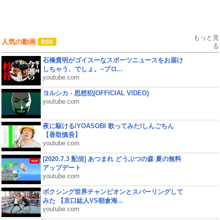
もっと見
人気の動画
る
石橋貴明がゴイスーなスポーツニュースをお届け
しちゃう、でしょ。~プロ...
youtube.com
ヨルシカ - 思想犯(OFFICIAL VIDEO)
youtube.com
夜に駆ける/YOASOBI 歌ってみた!しんごちん
【香取慎吾】
youtube.com
[2020.7.3 配信] あつまれ どうぶつの森 夏の無料
アップデート
youtube.com
ボクシング世界チャンピオンとスパーリングして
みた 【京口紘人VS朝倉海...
youtube.com