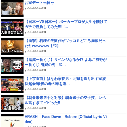
お家デート当日ゥ
youtube.com
【日本一VS日本一】ポーカープロが人生を賭けて
ガチで勝負してみた!!!!!!...
youtube.com
【衝撃】料理の失敗作がツッコミどころ満載だっ
た件wwwwww【#2】
youtube.com
【鬼滅一番くじ】リベンジなるか!? よゐこ有野が
一番くじ 鬼滅の刃 ~弐...
youtube.com
【上京直前】はなわ家長男・元輝を送り出す家族
決起会!最後の母の味を噛...
youtube.com
【朝倉未来選手と対談】朝倉選手の空手技、レベ
ル高すぎてビビった!!
youtube.com
ARASHI - Face Down : Reborn [Official Lyric Vi
deo]
youtube.com