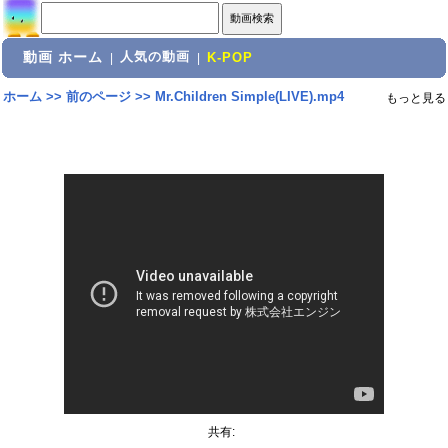
動画 ホーム
人気の動画
|
|
K-POP
ホーム
>>
前のページ
>>
Mr.Children Simple(LIVE).mp4
もっと見る
共有: