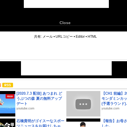
Close
6
共有:
メール
•
URLコピー
•
Editor
•
HTML
画
[2020.7.3 配信] あつまれ ど
【CH1 前編】2
うぶつの森 夏の無料アップ
モンダミンカッ
デート
(予選ラウンド)..
youtube.com
youtube.com
石橋貴明がゴイスーなスポー
【報告】お母
ツニュースをお届けしちゃ
した。