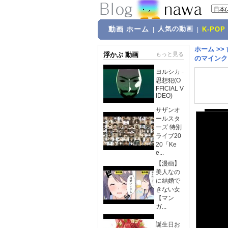
動画 ホーム
人気の動画
|
|
K-POP
ホーム
>>
浮かぶ 動画
もっと見る
のマインク
ヨルシカ -
思想犯(O
FFICIAL V
IDEO)
サザンオ
ールスタ
ーズ 特別
ライブ20
20「Ke
e...
【漫画】
美人なの
に結婚で
きない女
【マン
ガ...
誕生日お