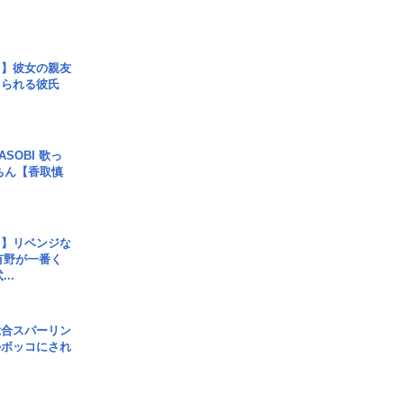
レ】彼女の親友
コられる彼氏
SOBI 歌っ
ちん【香取慎
じ】リベンジな
こ有野が一番く
..
総合スパーリン
ルボッコにされ