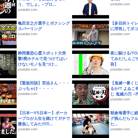
う、でしょ。~プロ...
youtube.com
youtube.com
亀田京之介選手とボクシング
【多目的トイ
スパーリング
に浮気してボ
youtube.com
youtube.com
静岡最恐心霊スポット大突
夜に駆ける/YOA
撃!廃ホテルで見つけてはい
てみた!しんご
けないモノを見つけ...
吾】
youtube.com
youtube.com
【緊急対談】宮迫さん・・・
【鬼滅一番く
ぶっちゃけ・・・・
るか!? よゐ
youtube.com
じ 鬼滅の刃 ~弐.
youtube.com
【日本一VS日本一】ポーカ
朝倉海選手に
ープロが人生を賭けてガチで
グ挑んだらフ
勝負してみた!!!!!!...
た...
youtube.com
youtube.com