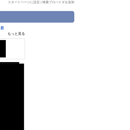
スタートページに設定
|
検索プロバイダを追加
に君
もっと見る