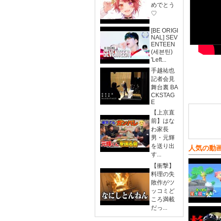
めでとう
♡
[BE ORIGI
NAL] SEV
ENTEEN
(세븐틴)
'Left...
手越祐也
記者会見
舞台裏 BA
CKSTAG
E
【上京直
前】はな
わ家長
男・元輝
を送り出
人気の動
す...
【衝撃】
料理の失
敗作がツ
ッコミど
ころ満載
だっ...