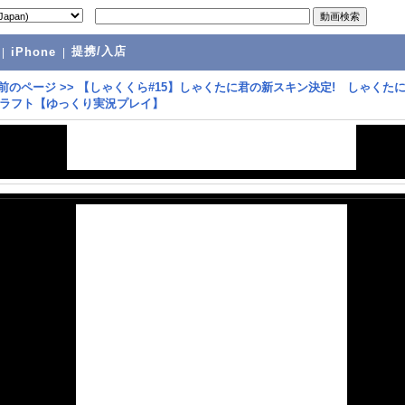
提携/入店
|
iPhone
|
前のページ
>>
【しゃくくら#15】しゃくたに君の新スキン決定! しゃくた
ラフト【ゆっくり実況プレイ】