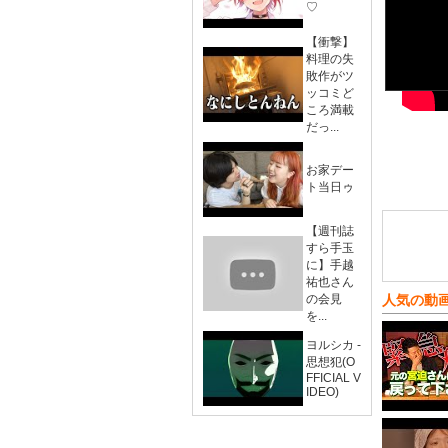
♡
【衝撃】
料理の失
敗作がツ
ッコミど
ころ満載
だっ...
お家デー
ト当日ゥ
【週刊誌
すら手玉
に】手越
祐也さん
の会見
人気の動
を...
ヨルシカ -
思想犯(O
FFICIAL V
IDEO)