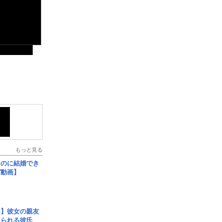
もっと見る
なのに結婚でき
ガ動画】
レ】彼女の親友
コられる彼氏