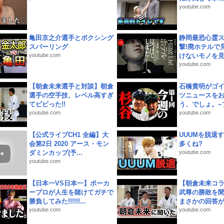
youtube.com
亀田京之介選手とボクシング
静岡最恐心霊
スパーリング
撃!廃ホテルで
youtube.com
けないモノを見つ
youtube.com
【朝倉未来選手と対談】朝倉
石橋貴明がゴ
選手の空手技、レベル高すぎ
ツニュースを
てビビった!!
う、でしょ。~プ
youtube.com
youtube.com
【公式ライブCH1 全編】大
UUUMを脱退する
会第2日 2020 アース・モン
多くね?
ダミンカップ(予...
youtube.com
youtube.com
【日本一VS日本一】ポーカ
【朝倉未来コラ
ープロが人生を賭けてガチで
武尊の勝敗を
勝負してみた!!!!!!...
まさかの回答が!
youtube.com
youtube.com