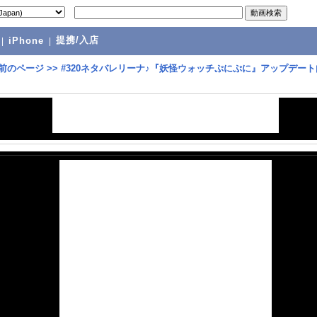
提携/入店
|
iPhone
|
前のページ
>>
#320ネタバレリーナ♪『妖怪ウォッチぷにぷに』アップデート