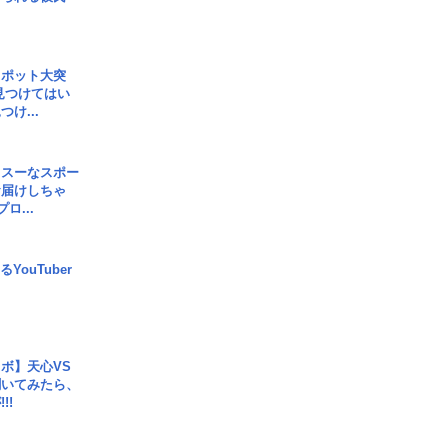
スポット大突
見つけてはい
け...
イスーなスポー
お届けしちゃ
ロ...
YouTuber
ボ】天心VS
聞いてみたら、
!!