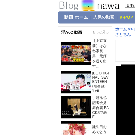
動画 ホーム
人気の動画
|
|
K-POP
ホーム
>>
浮かぶ 動画
もっと見る
さとちん
【上京直
前】はな
わ家長
男・元輝
を送り出
す...
[BE ORIGI
NAL] SEV
ENTEEN
(세븐틴)
'Left...
手越祐也
記者会見
舞台裏 BA
CKSTAG
E
誕生日お
めでとう