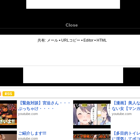
Close
6
共有:
メール
•
URLコピー
•
Editor
•
HTML
画
【緊急対談】宮迫さん・・・
【漫画】美人
ぶっちゃけ・・・・
ない女【マン
youtube.com
youtube.com
ご紹介します!!!
【多目的トイ
youtube.com
に浮気してボ