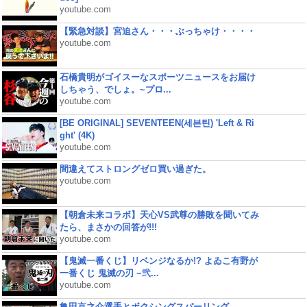
youtube.com
【緊急対談】宮迫さん・・・ぶっちゃけ・・・・
youtube.com
石橋貴明がゴイスーなスポーツニュースをお届け
しちゃう、でしょ。~プロ...
youtube.com
[BE ORIGINAL] SEVENTEEN(세븐틴) 'Left & Ri
ght' (4K)
youtube.com
間違えてストロングゼロ買い過ぎた。
youtube.com
【朝倉未来コラボ】天心VS武尊の勝敗を聞いてみ
たら、まさかの回答が!!!
youtube.com
【鬼滅一番くじ】リベンジなるか!? よゐこ有野が
一番くじ 鬼滅の刃 ~弐...
youtube.com
亀田京之介選手とボクシングスパーリング