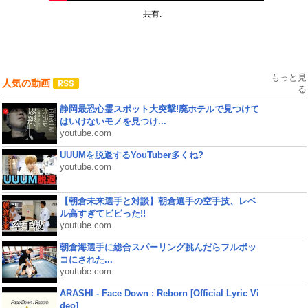
共有:
もっと見
人気の動画
る
静岡最恐心霊スポット大突撃!廃ホテルで見つけて
はいけないモノを見つけ...
youtube.com
UUUMを脱退するYouTuber多くね?
youtube.com
【朝倉未来選手と対談】朝倉選手の空手技、レベ
ル高すぎてビビった!!
youtube.com
朝倉海選手に総合スパーリング挑んだらフルボッ
コにされた...
youtube.com
ARASHI - Face Down : Reborn [Official Lyric Vi
deo]