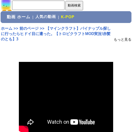
動画 ホーム
人気の動画
|
|
K-POP
ホーム
>>
前のページ
>>
【マインクラフト】パイナップル探し
に行ったらヒドイ目に遭った。【トロピクラフトMOD実況!赤髪
のとも】3
もっと見る