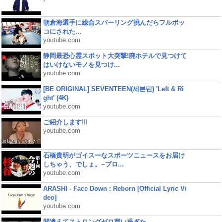
朝倉海選手に総合スパーリング挑んだらフルボッ
コにされた...
youtube.com
静岡最恐心霊スポット大突撃!廃ホテルで見つけて
はいけないモノを見つけ...
youtube.com
[BE ORIGINAL] SEVENTEEN(세븐틴) 'Left & Ri
ght' (4K)
youtube.com
ご紹介します!!!
youtube.com
石橋貴明がゴイスーなスポーツニュースをお届け
しちゃう、でしょ。~プロ...
youtube.com
ARASHI - Face Down : Reborn [Official Lyric Vi
deo]
youtube.com
間違えてストロングゼロ買い過ぎた。