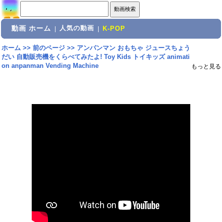
動画 ホーム
人気の動画
|
|
K-POP
ホーム
>>
前のページ
>>
アンパンマン おもちゃ ジュースちょう
だい 自動販売機をくらべてみたよ! Toy Kids トイキッズ animati
on anpanman Vending Machine
もっと見る