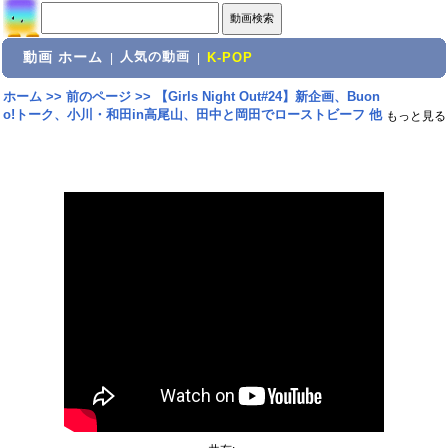
動画 ホーム
人気の動画
|
|
K-POP
ホーム
>>
前のページ
>>
【Girls Night Out#24】新企画、Buon
o!トーク、小川・和田in高尾山、田中と岡田でローストビーフ 他
もっと見る