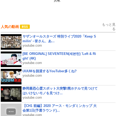
共有:
もっと見
人気の動画
る
サザンオールスターズ 特別ライブ2020「Keep S
milin’ ~皆さん、あ...
youtube.com
[BE ORIGINAL] SEVENTEEN(세븐틴) 'Left & Ri
ght' (4K)
youtube.com
UUUMを脱退するYouTuber多くね?
youtube.com
静岡最恐心霊スポット大突撃!廃ホテルで見つけて
はいけないモノを見つけ...
youtube.com
【CH1 前編】2020 アース・モンダミンカップ 大
会第1日(予選ラウンド)...
youtube.com