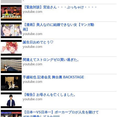
【緊急対談】宮迫さん・・・ぶっちゃけ・・・・
youtube.com
【漫画】美人なのに結婚できない女【マンガ動
画】
youtube.com
誕生日おめでとう♡
youtube.com
間違えてストロングゼロ買い過ぎた。
youtube.com
手越祐也 記者会見 舞台裏 BACKSTAGE
youtube.com
【報告】お母さんを亡くしました。
youtube.com
【日本一VS日本一】ポーカープロが人生を賭けて
ガチで勝負してみた!!!!!!...