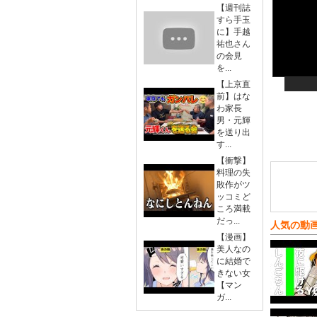
【週刊誌
すら手玉
に】手越
祐也さん
の会見
を...
【上京直
前】はな
わ家長
男・元輝
を送り出
す...
【衝撃】
料理の失
敗作がツ
ッコミど
ころ満載
だっ...
人気の動
【漫画】
美人なの
に結婚で
きない女
【マン
ガ...