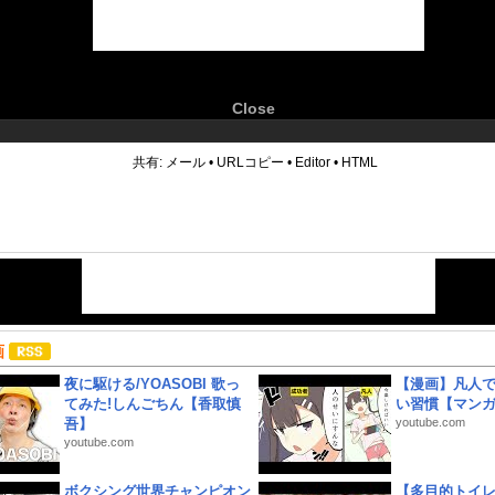
Close
6
共有:
メール
•
URLコピー
•
Editor
•
HTML
画
夜に駆ける/YOASOBI 歌っ
【漫画】凡人
てみた!しんごちん【香取慎
い習慣【マン
吾】
youtube.com
youtube.com
ボクシング世界チャンピオン
【多目的トイ