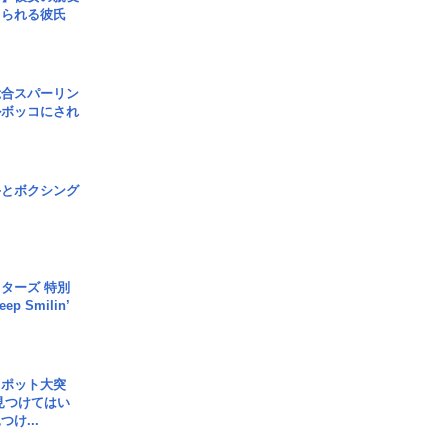
コられる彼氏
総合スパーリン
ルボッコにされ
手とボクシング
ターズ 特別
p Smilin’
スポット大突
見つけてはい
け...