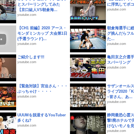
とスパーリングしてみた
に浮気してボ
【京口紘人VS朝倉海...
youtube.com
youtube.com
【CH1 前編】2020 アース・
朝倉海選手に
モンダミンカップ 大会第1日
グ挑んだらフ
(予選ラウンド)...
た...
youtube.com
youtube.com
ご紹介します!!!
亀田京之介選
youtube.com
スパーリング
youtube.com
【緊急対談】宮迫さん・・・
サザンオールス
ぶっちゃけ・・・・
ライブ2020「Kee
youtube.com
~皆さん、あ...
youtube.com
UUUMを脱退するYouTuber
静岡最恐心霊
多くね?
撃!廃ホテルで
youtube.com
けないモノを見つ
youtube.com