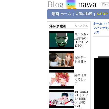
動画 ホーム
人気の動画
|
|
K-POP
ホーム
>>
浮かぶ 動画
もっと見る
ンパンナち
ッズ
ヨルシカ -
思想犯(O
FFICIAL V
IDEO)
お家デー
ト当日ゥ
誕生日お
めでとう
♡
[BE ORIGI
NAL] SEV
ENTEEN
(세븐틴)
'Left...