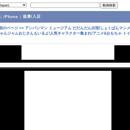
提携/入店
|
iPhone
|
前のページ
>>
アンパンマン ミュージアム だだんだん出現!しょくぱんマン
ゃんジャムおじさんもいるよ!人気キャラクター集まれ!アニメ&おもちゃ ト