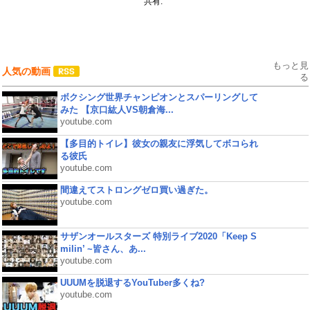
共有:
もっと見
人気の動画
る
ボクシング世界チャンピオンとスパーリングして
みた 【京口紘人VS朝倉海...
youtube.com
【多目的トイレ】彼女の親友に浮気してボコられ
る彼氏
youtube.com
間違えてストロングゼロ買い過ぎた。
youtube.com
サザンオールスターズ 特別ライブ2020「Keep S
milin’ ~皆さん、あ...
youtube.com
UUUMを脱退するYouTuber多くね?
youtube.com