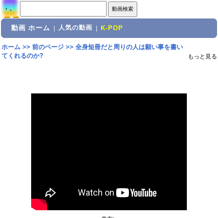
動画 ホーム
人気の動画
|
|
K-POP
ホーム
>>
前のページ
>>
全身短冊だと周りの人は願い事を書い
てくれるのか?
もっと見る