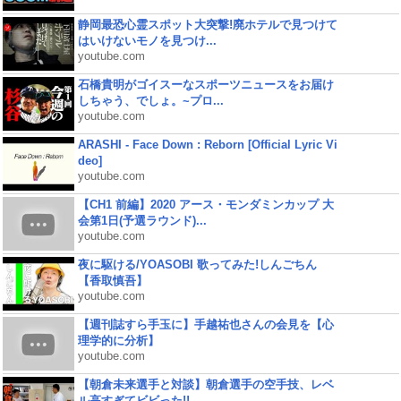
静岡最恐心霊スポット大突撃!廃ホテルで見つけて
はいけないモノを見つけ...
youtube.com
石橋貴明がゴイスーなスポーツニュースをお届け
しちゃう、でしょ。~プロ...
youtube.com
ARASHI - Face Down : Reborn [Official Lyric Vi
deo]
youtube.com
【CH1 前編】2020 アース・モンダミンカップ 大
会第1日(予選ラウンド)...
youtube.com
夜に駆ける/YOASOBI 歌ってみた!しんごちん
【香取慎吾】
youtube.com
【週刊誌すら手玉に】手越祐也さんの会見を【心
理学的に分析】
youtube.com
【朝倉未来選手と対談】朝倉選手の空手技、レベ
ル高すぎてビビった!!