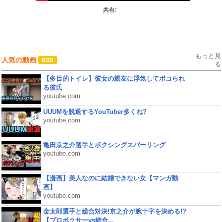
共有:
もっと見
人気の動画
る
【多目的トイレ】彼女の親友に浮気してボコられ
る彼氏
youtube.com
UUUMを脱退するYouTuber多くね?
youtube.com
亀田京之介選手とボクシングスパーリング
youtube.com
【漫画】美人なのに結婚できない女【マンガ動
画】
youtube.com
金太郎選手と総合対決!京之介が腕十字を決める!?
【プロボクサーvs総合...