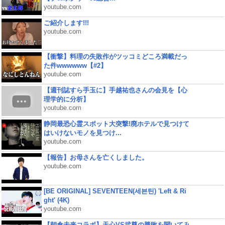
youtube.com
ご紹介します!!!
youtube.com
【衝撃】料理の失敗作がツッコミどころ満載だっ
た件wwwwww【#2】
youtube.com
【週刊誌すら手玉に】手越祐也さんの会見を【心
理学的に分析】
youtube.com
静岡最恐心霊スポット大突撃!廃ホテルで見つけて
はいけないモノを見つけ...
youtube.com
【報告】お母さんを亡くしました。
youtube.com
[BE ORIGINAL] SEVENTEEN(세븐틴) 'Left & Ri
ght' (4K)
youtube.com
【朝倉未来コラボ】天心VS武尊の勝敗を聞いてみ