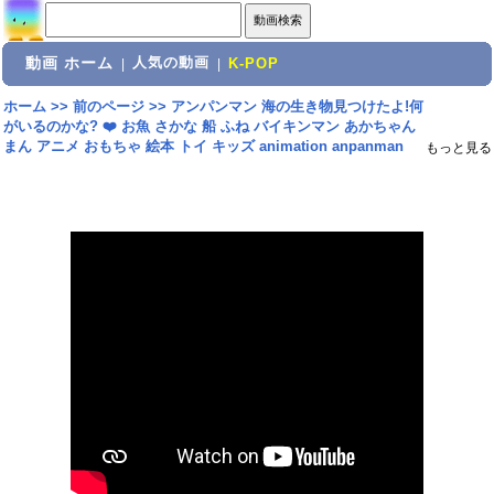
動画 ホーム
人気の動画
|
|
K-POP
ホーム
>>
前のページ
>>
アンパンマン 海の生き物見つけたよ!何
がいるのかな? ❤️ お魚 さかな 船 ふね バイキンマン あかちゃん
まん アニメ おもちゃ 絵本 トイ キッズ animation anpanman
もっと見る