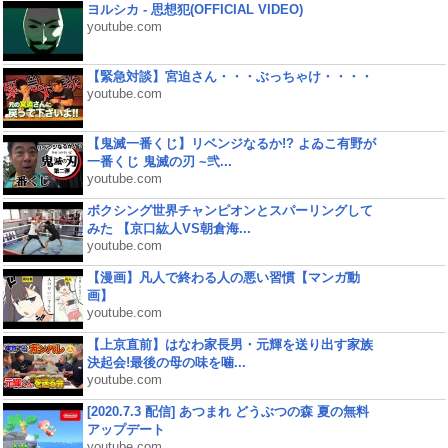
ヨルシカ - 思想犯(OFFICIAL VIDEO)
youtube.com
【緊急対談】宮迫さん・・・ぶっちゃけ・・・・
youtube.com
【鬼滅一番くじ】リベンジなるか!? よゐこ有野が
一番くじ 鬼滅の刃 ~弐...
youtube.com
ボクシング世界チャンピオンとスパーリングして
みた 【京口紘人VS朝倉海...
youtube.com
【漫画】凡人で終わる人の悪い習慣【マンガ動
画】
youtube.com
【上京直前】はなわ家長男・元輝を送り出す家族
決起会!最後の母の味を噛...
youtube.com
[2020.7.3 配信] あつまれ どうぶつの森 夏の無料
アップデート
youtube.com