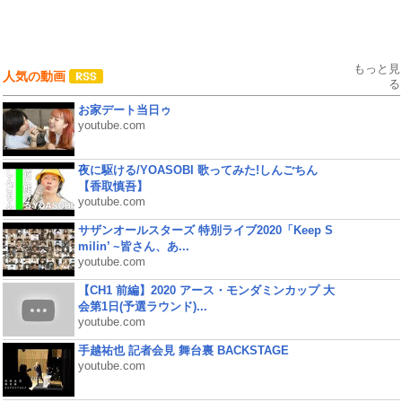
もっと見
人気の動画
る
お家デート当日ゥ
youtube.com
夜に駆ける/YOASOBI 歌ってみた!しんごちん
【香取慎吾】
youtube.com
サザンオールスターズ 特別ライブ2020「Keep S
milin’ ~皆さん、あ...
youtube.com
【CH1 前編】2020 アース・モンダミンカップ 大
会第1日(予選ラウンド)...
youtube.com
手越祐也 記者会見 舞台裏 BACKSTAGE
youtube.com