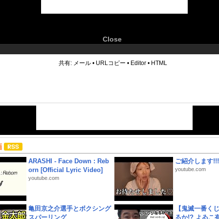
Close
6
共有:
メール
•
URLコピー
•
Editor
•
HTML
画
ARASHI - Face Down : Reb
ご紹介します!!!
orn [Official Lyric Video]
youtube.com
youtube.com
亀田京之介選手とボクシング
【鬼滅一番く
スパーリング
るか!? よゐ