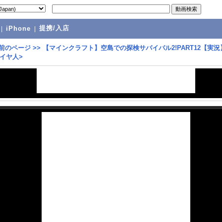
提携/入店
|
iPhone
|
前のページ
>>
【マインクラフト】空島での探検サバイバル2!PART12【実況
イヤ人>