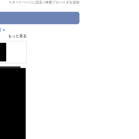
スタートページに設定
|
検索プロバイダを追加
】<
もっと見る