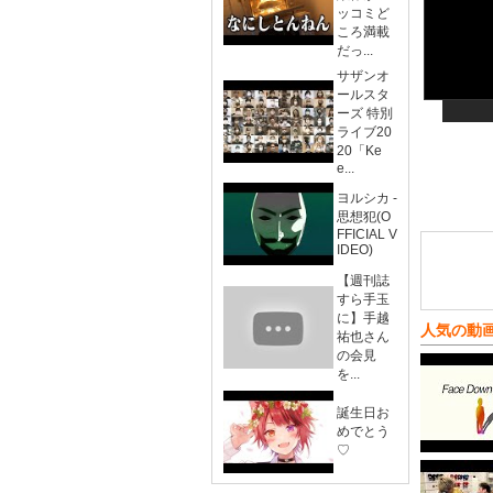
ッコミど
ころ満載
だっ...
サザンオ
ールスタ
ーズ 特別
ライブ20
20「Ke
e...
ヨルシカ -
思想犯(O
FFICIAL V
IDEO)
【週刊誌
すら手玉
に】手越
人気の動
祐也さん
の会見
を...
誕生日お
めでとう
♡