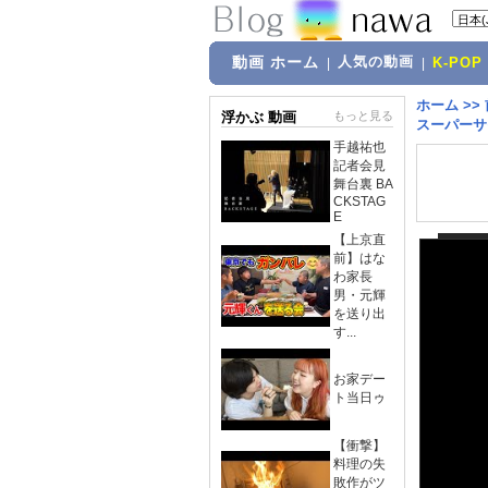
動画 ホーム
人気の動画
|
|
K-POP
ホーム
>>
浮かぶ 動画
もっと見る
スーパーサ
手越祐也
記者会見
舞台裏 BA
CKSTAG
E
【上京直
前】はな
わ家長
男・元輝
を送り出
す...
お家デー
ト当日ゥ
【衝撃】
料理の失
敗作がツ