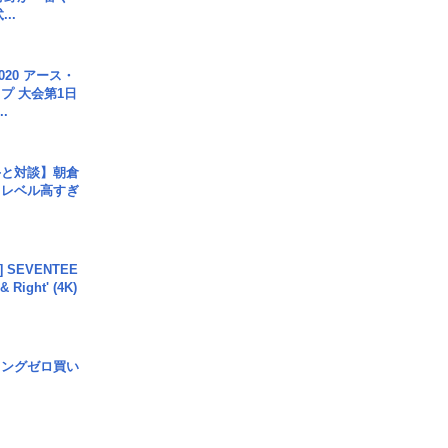
..
020 アース・
プ 大会第1日
.
手と対談】朝倉
、レベル高すぎ
L] SEVENTEE
 Right' (4K)
ロングゼロ買い