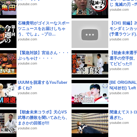
youtube.com
じ 鬼滅の刃 ~弐.
youtube.com
石橋貴明がゴイスーなスポー
【CH1 前編】2
ツニュースをお届けしちゃ
モンダミンカッ
う、でしょ。~プロ...
(予選ラウンド)..
youtube.com
youtube.com
【緊急対談】宮迫さん・・・
【朝倉未来選
ぶっちゃけ・・・・
選手の空手技
youtube.com
てビビった!!
youtube.com
UUUMを脱退するYouTuber
[BE ORIGINA
多くね?
N(세븐틴) 'Left &
youtube.com
youtube.com
【朝倉未来コラボ】天心VS
間違えてスト
武尊の勝敗を聞いてみたら、
過ぎた。
まさかの回答が!!!
youtube.com
youtube.com