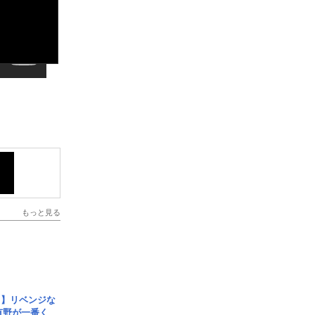
もっと見る
じ】リベンジな
こ有野が一番く