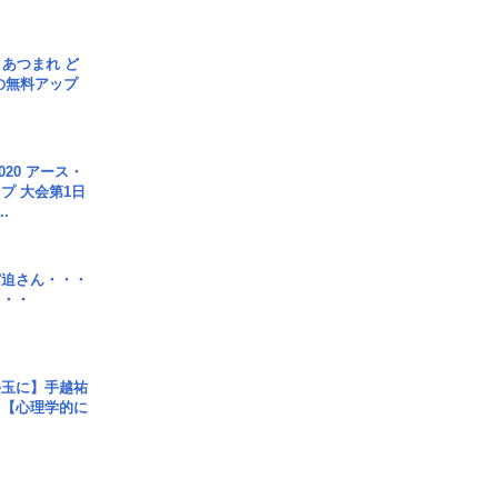
信] あつまれ ど
の無料アップ
020 アース・
プ 大会第1日
.
宮迫さん・・・
・・・
手玉に】手越祐
を【心理学的に