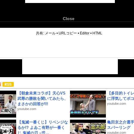
Close
6
共有:
メール
•
URLコピー
•
Editor
•
HTML
画
【朝倉未来コラボ】天心VS
【多目的トイ
武尊の勝敗を聞いてみたら、
に浮気してボ
まさかの回答が!!!
youtube.com
youtube.com
【鬼滅一番くじ】リベンジな
亀田京之介選
るか!? よゐこ有野が一番く
スパーリング
じ 鬼滅の刃 ~弐...
youtube.com