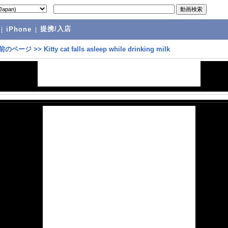
提携/入店
|
iPhone
|
前のページ
>>
Kitty cat falls asleep while drinking milk