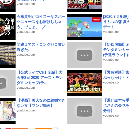
youtube.com
石橋貴明がゴイスーなスポー
[2020.7.3 配
ツニュースをお届けしちゃ
うぶつの森 夏
う、でしょ。~プロ...
デート
youtube.com
youtube.com
間違えてストロングゼロ買い
【CH1 前編】2
過ぎた。
モンダミンカッ
youtube.com
(予選ラウンド)..
youtube.com
【公式ライブCH1 全編】大
【緊急対談】
会第2日 2020 アース・モン
ぶっちゃけ・
ダミンカップ(予...
youtube.com
youtube.com
【漫画】美人なのに結婚でき
【週刊誌すら
ない女【マンガ動画】
也さんの会見
youtube.com
分析】
youtube.com