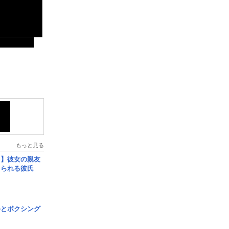
もっと見る
レ】彼女の親友
コられる彼氏
手とボクシング