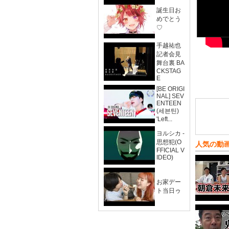
誕生日お
めでとう
♡
手越祐也
記者会見
舞台裏 BA
CKSTAG
E
[BE ORIGI
NAL] SEV
ENTEEN
(세븐틴)
'Left...
ヨルシカ -
思想犯(O
人気の動
FFICIAL V
IDEO)
お家デー
ト当日ゥ