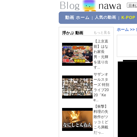
動画 ホーム
人気の動画
|
|
K-POP
ホーム
>>
浮かぶ 動画
もっと見る
【上京直
前】はな
わ家長
男・元輝
を送り出
す...
サザンオ
ールスタ
ーズ 特別
ライブ20
20「Ke
e...
【衝撃】
料理の失
敗作がツ
ッコミど
ころ満載
だっ...