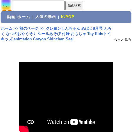
動画 ホーム
人気の動画
|
|
K-POP
ホーム
>>
前のページ
>>
クレヨンしんちゃん めばえ8月号 ふろ
く なつのおやくそく シールあそび 付録 おもちゃ Toy Kidsトイ
キッズ animation Crayon Shinchan Seal
もっと見る