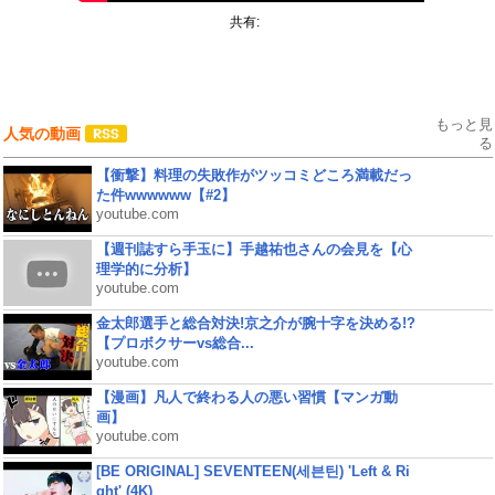
共有:
もっと見
人気の動画
る
【衝撃】料理の失敗作がツッコミどころ満載だっ
た件wwwwww【#2】
youtube.com
【週刊誌すら手玉に】手越祐也さんの会見を【心
理学的に分析】
youtube.com
金太郎選手と総合対決!京之介が腕十字を決める!?
【プロボクサーvs総合...
youtube.com
【漫画】凡人で終わる人の悪い習慣【マンガ動
画】
youtube.com
[BE ORIGINAL] SEVENTEEN(세븐틴) 'Left & Ri
ght' (4K)