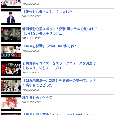
youtube.com
【報告】お母さんを亡くしました。
youtube.com
静岡最恐心霊スポット大突撃!廃ホテルで見つけて
はいけないモノを見つけ...
youtube.com
UUUMを脱退するYouTuber多くね?
youtube.com
石橋貴明がゴイスーなスポーツニュースをお届け
しちゃう、でしょ。~プロ...
youtube.com
【朝倉未来選手と対談】朝倉選手の空手技、レベ
ル高すぎてビビった!!
youtube.com
誕生日おめでとう♡
youtube.com
【緊急対談】宮迫さん・・・ぶっちゃけ・・・・