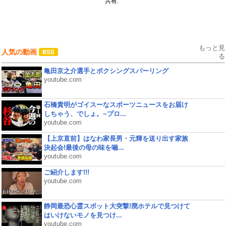
共有:
もっと見
人気の動画
る
亀田京之介選手とボクシングスパーリング
youtube.com
石橋貴明がゴイスーなスポーツニュースをお届け
しちゃう、でしょ。~プロ...
youtube.com
【上京直前】はなわ家長男・元輝を送り出す家族
決起会!最後の母の味を噛...
youtube.com
ご紹介します!!!
youtube.com
静岡最恐心霊スポット大突撃!廃ホテルで見つけて
はいけないモノを見つけ...
youtube.com