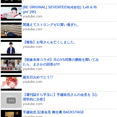
[BE ORIGINAL] SEVENTEEN(세븐틴) 'Left & Ri
ght' (4K)
youtube.com
間違えてストロングゼロ買い過ぎた。
youtube.com
【報告】お母さんを亡くしました。
youtube.com
【朝倉未来コラボ】天心VS武尊の勝敗を聞いてみ
たら、まさかの回答が!!!
youtube.com
誕生日おめでとう♡
youtube.com
【週刊誌すら手玉に】手越祐也さんの会見を【心
理学的に分析】
youtube.com
手越祐也 記者会見 舞台裏 BACKSTAGE
youtube.com