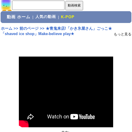
動画 ホーム
人気の動画
|
|
K-POP
ホーム
>>
前のページ
>>
★青鬼来店!「かき氷屋さん」ごっこ★
「shaved ice shop」Make-believe play★
もっと見る