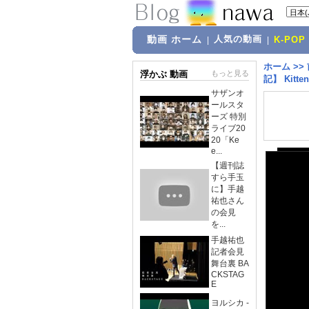
動画 ホーム
人気の動画
|
|
K-POP
ホーム
>>
浮かぶ 動画
もっと見る
記】 Kitten 
サザンオ
ールスタ
ーズ 特別
ライブ20
20「Ke
e...
【週刊誌
すら手玉
に】手越
祐也さん
の会見
を...
手越祐也
記者会見
舞台裏 BA
CKSTAG
E
ヨルシカ -