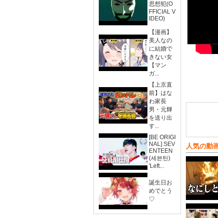
思想犯(O
FFICIAL V
IDEO)
【漫画】
美人なの
に結婚で
きない女
【マン
ガ...
【上京直
前】はな
わ家長
男・元輝
を送り出
す...
[BE ORIGI
NAL] SEV
人気の動
ENTEEN
(세븐틴)
'Left...
誕生日お
めでとう
♡