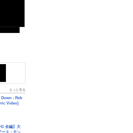
もっと見る
 Down : Reb
yric Video]
H1 全編】大
 アース・モン