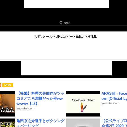
Close
6
共有:
メール
•
URLコピー
•
Editor
•
HTML
画
【衝撃】料理の失敗作がツッ
ARASHI - Face
コミどころ満載だった件ww
orn [Official L
wwww【#2】
youtube.com
youtube.com
亀田京之介選手とボクシング
【公式ライブC
スパーリング
会第2日 2020