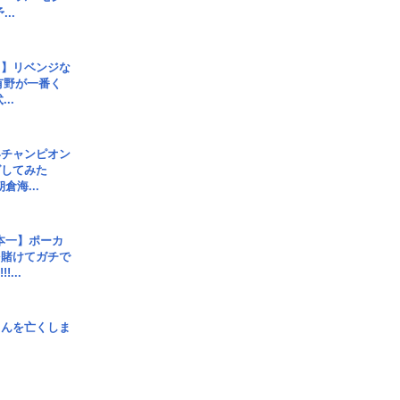
..
じ】リベンジな
こ有野が一番く
..
界チャンピオン
グしてみた
倉海...
本一】ポーカ
を賭けてガチで
!...
さんを亡くしま