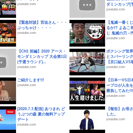
youtube.com
ダミンカップ(予.
youtube.com
【緊急対談】宮迫さん・・・
【鬼滅一番く
ぶっちゃけ・・・・
るか!? よゐ
youtube.com
じ 鬼滅の刃 ~弐.
youtube.com
【CH1 前編】2020 アース・
ボクシング世
モンダミンカップ 大会第1日
とスパーリン
(予選ラウンド)...
【京口紘人VS朝
youtube.com
youtube.com
ご紹介します!!!
【日本一VS日
youtube.com
ープロが人生
勝負してみた!!!!!
youtube.com
[2020.7.3 配信] あつまれ ど
【報告】お母
うぶつの森 夏の無料アップ
した。
デート
youtube.com
youtube.com