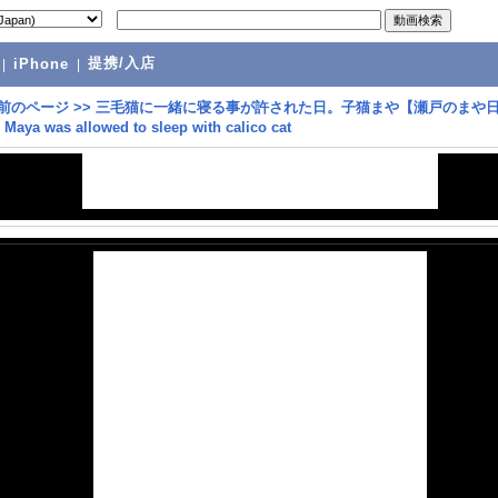
提携/入店
|
iPhone
|
前のページ
>>
三毛猫に一緒に寝る事が許された日。子猫まや【瀬戸のまや
Maya was allowed to sleep with calico cat